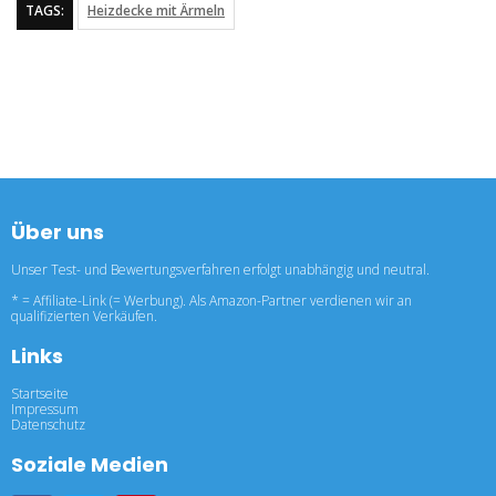
TAGS:
Heizdecke mit Ärmeln
Über uns
Unser Test- und Bewertungsverfahren erfolgt unabhängig und neutral.
* = Affiliate-Link (= Werbung). Als Amazon-Partner verdienen wir an
qualifizierten Verkäufen.
Links
Startseite
Impressum
Datenschutz
Soziale Medien