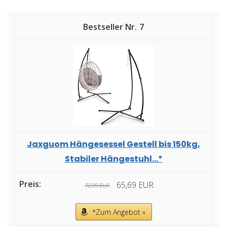
7
Jaxguom Hängesessel Gestell bis 150kg,
Stabiler Hängestuhl...*
65,69 EUR
72,99 EUR
*Zum Angebot »