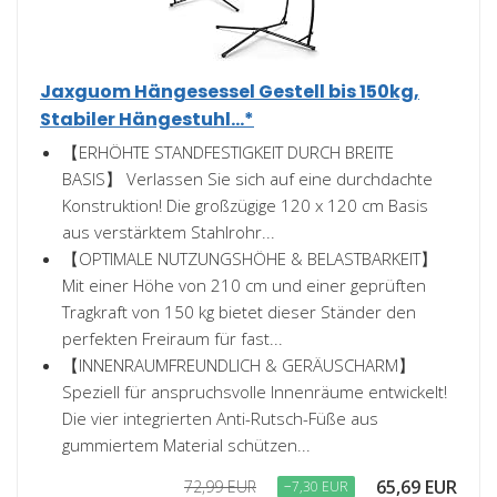
Jaxguom Hängesessel Gestell bis 150kg,
Stabiler Hängestuhl...*
【ERHÖHTE STANDFESTIGKEIT DURCH BREITE
BASIS】 Verlassen Sie sich auf eine durchdachte
Konstruktion! Die großzügige 120 x 120 cm Basis
aus verstärktem Stahlrohr...
【OPTIMALE NUTZUNGSHÖHE & BELASTBARKEIT】
Mit einer Höhe von 210 cm und einer geprüften
Tragkraft von 150 kg bietet dieser Ständer den
perfekten Freiraum für fast...
【INNENRAUMFREUNDLICH & GERÄUSCHARM】
Speziell für anspruchsvolle Innenräume entwickelt!
Die vier integrierten Anti-Rutsch-Füße aus
gummiertem Material schützen...
65,69 EUR
72,99 EUR
−7,30 EUR