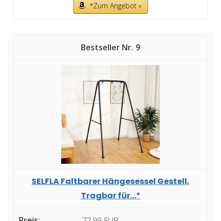
*Zum Angebot »
9
SELFLA Faltbarer Hängesessel Gestell,
Tragbar für...*
77,99 EUR