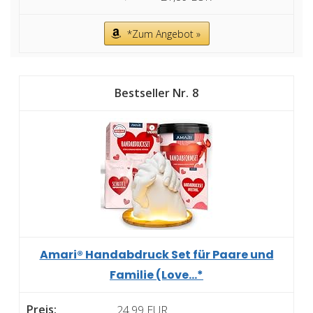
*Zum Angebot »
8
Amari® Handabdruck Set für Paare und
Familie (Love...*
24,99 EUR