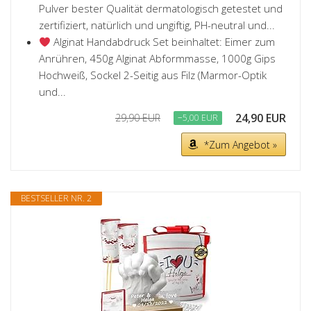
Pulver bester Qualität dermatologisch getestet und
zertifiziert, natürlich und ungiftig, PH-neutral und...
Alginat Handabdruck Set beinhaltet: Eimer zum
Anrühren, 450g Alginat Abformmasse, 1000g Gips
Hochweiß, Sockel 2-Seitig aus Filz (Marmor-Optik
und...
24,90 EUR
29,90 EUR
−5,00 EUR
*Zum Angebot »
BESTSELLER NR. 2