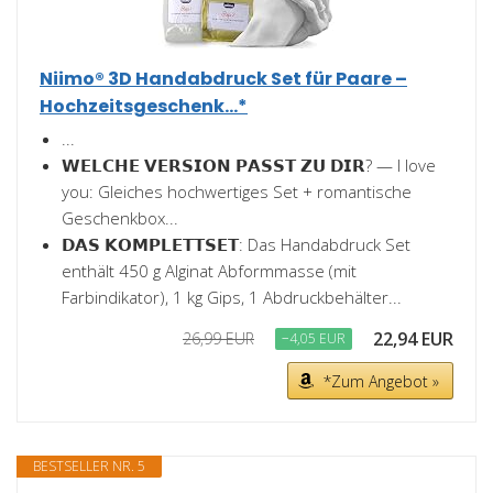
Niimo® 3D Handabdruck Set für Paare –
Hochzeitsgeschenk...*
...
𝗪𝗘𝗟𝗖𝗛𝗘 𝗩𝗘𝗥𝗦𝗜𝗢𝗡 𝗣𝗔𝗦𝗦𝗧 𝗭𝗨 𝗗𝗜𝗥? — I love
you: Gleiches hochwertiges Set + romantische
Geschenkbox...
𝗗𝗔𝗦 𝗞𝗢𝗠𝗣𝗟𝗘𝗧𝗧𝗦𝗘𝗧: Das Handabdruck Set
enthält 450 g Alginat Abformmasse (mit
Farbindikator), 1 kg Gips, 1 Abdruckbehälter...
22,94 EUR
26,99 EUR
−4,05 EUR
*Zum Angebot »
BESTSELLER NR. 5