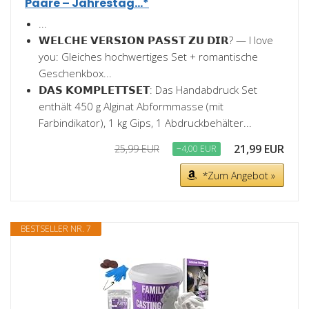
Paare – Jahrestag...*
...
𝗪𝗘𝗟𝗖𝗛𝗘 𝗩𝗘𝗥𝗦𝗜𝗢𝗡 𝗣𝗔𝗦𝗦𝗧 𝗭𝗨 𝗗𝗜𝗥? — I love
you: Gleiches hochwertiges Set + romantische
Geschenkbox...
𝗗𝗔𝗦 𝗞𝗢𝗠𝗣𝗟𝗘𝗧𝗧𝗦𝗘𝗧: Das Handabdruck Set
enthält 450 g Alginat Abformmasse (mit
Farbindikator), 1 kg Gips, 1 Abdruckbehälter...
21,99 EUR
25,99 EUR
−4,00 EUR
*Zum Angebot »
BESTSELLER NR. 7