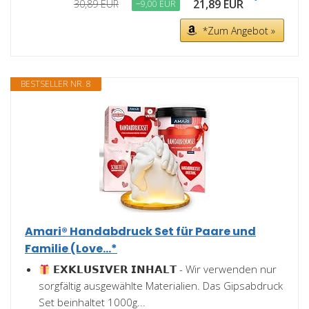
21,89 EUR
30,89 EUR
−9,00 EUR
*Zum Angebot »
BESTSELLER NR. 8
Amari® Handabdruck Set für Paare und
Familie (Love...*
𝗘𝗫𝗞𝗟𝗨𝗦𝗜𝗩𝗘𝗥 𝗜𝗡𝗛𝗔𝗟𝗧 - Wir verwenden nur
sorgfältig ausgewählte Materialien. Das Gipsabdruck
Set beinhaltet 1000g...