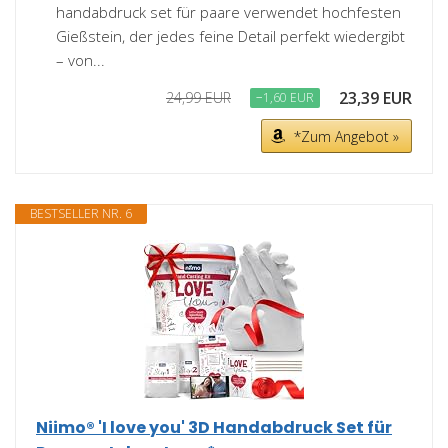
handabdruck set für paare verwendet hochfesten
Gießstein, der jedes feine Detail perfekt wiedergibt
– von...
23,39 EUR
24,99 EUR
−1,60 EUR
*Zum Angebot »
BESTSELLER NR. 6
Niimo® 'I love you' 3D Handabdruck Set für