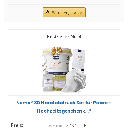
*Zum Angebot »
4
Niimo® 3D Handabdruck Set für Paare –
Hochzeitsgeschenk...*
22,94 EUR
26,99 EUR