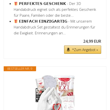
𝗣𝗘𝗥𝗙𝗘𝗞𝗧𝗘𝗦 𝗚𝗘𝗦𝗖𝗛𝗘𝗡𝗞 - Der 3D
Handabdruck eignet sich als perfektes Geschenk
für Paare, Familien oder die beste...
𝗘𝗜𝗡𝗙𝗔𝗖𝗛 𝗘𝗜𝗡𝗭𝗜𝗚𝗔𝗥𝗧𝗜𝗚 - Mit unserem
Handabdruck Set gestaltest du Erinnerungen für
die Ewigkeit. Erinnerungen an...
24,99 EUR
*Zum Angebot »
BESTSELLER NR. 9