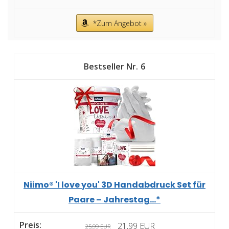
*Zum Angebot »
6
Niimo® 'I love you' 3D Handabdruck Set für
Paare – Jahrestag...*
21,99 EUR
25,99 EUR