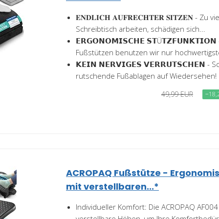
𝐄𝐍𝐃𝐋𝐈𝐂𝐇 𝐀𝐔𝐅𝐑𝐄𝐂𝐇𝐓𝐄𝐑 𝐒𝐈𝐓𝐙𝐄𝐍 -
Schreibtisch arbeiten, schädigen sich...
𝗘𝗥𝗚𝗢𝗡𝗢𝗠𝗜𝗦𝗖𝗛𝗘 𝗦𝗧Ü𝗧𝗭𝗙𝗨𝗡𝗞𝗧𝗜𝗢
Fußstützen benutzen wir nur hochwertigst
𝗞𝗘𝗜𝗡 𝗡𝗘𝗥𝗩𝗜𝗚𝗘𝗦 𝗩𝗘𝗥𝗥𝗨𝗧𝗦𝗖𝗛𝗘𝗡 
rutschende Fußablagen auf Wiedersehen! O
49,99 EUR
−18,
ACROPAQ Fußstütze - Ergonomi
mit verstellbaren...*
Individueller Komfort: Die ACROPAQ AF004 
verstellbare Höhen, um Ihre Komfortbedürf