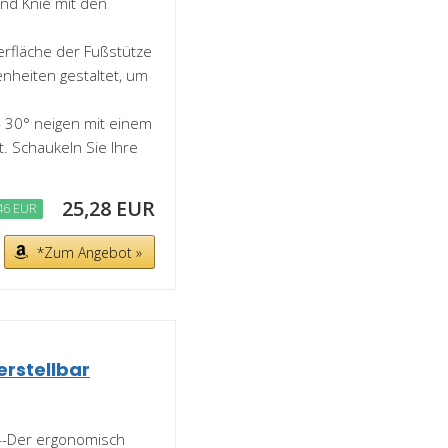
nd Knie mit den
erfläche der Fußstütze
nheiten gestaltet, um
/- 30° neigen mit einem
t. Schaukeln Sie Ihre
25,28 EUR
46 EUR
*Zum Angebot »
erstellbar
--Der ergonomisch