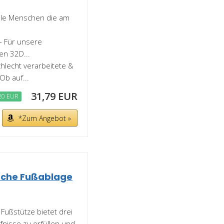
 Zu viele Menschen die am
𝗡 - Für unsere
en 32D...
- Schlecht verarbeitete &
b auf...
31,79 EUR
20 EUR
*Zum Angebot »
sche Fußablage
Fußstütze bietet drei
nisse zu erfüllen und