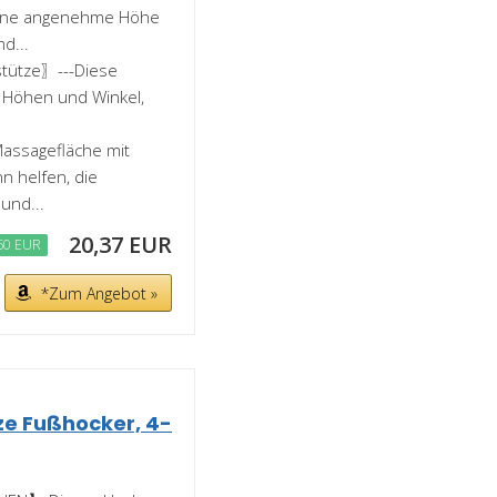
 eine angenehme Höhe
d...
stütze〗---Diese
e Höhen und Winkel,
assagefläche mit
n helfen, die
und...
20,37 EUR
60 EUR
*Zum Angebot »
ze Fußhocker, 4-