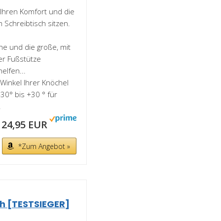
Ihren Komfort und die
m Schreibtisch sitzen.
he und die große, mit
er Fußstütze
elfen...
Winkel Ihrer Knöchel
30° bis +30 ° für
.
24,95 EUR
*Zum Angebot »
h [TESTSIEGER]