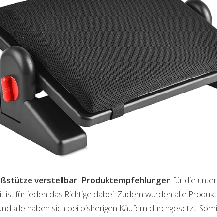
ßstütze verstellbar
–
Produktempfehlungen
für die unte
t ist für jeden das Richtige dabei. Zudem wurden alle Produ
und alle haben sich bei bisherigen Käufern durchgesetzt. Som