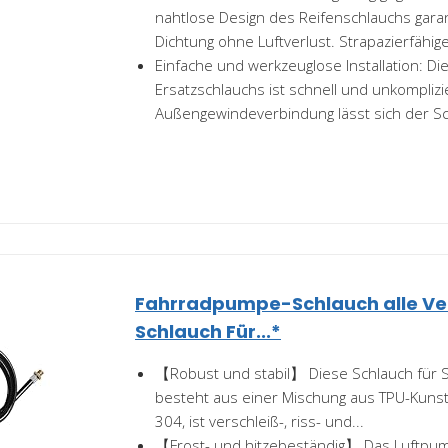
nahtlose Design des Reifenschlauchs garan
Dichtung ohne Luftverlust. Strapazierfähige
Einfache und werkzeuglose Installation: D
Ersatzschlauchs ist schnell und unkomplizie
Außengewindeverbindung lässt sich der Sch
Fahrradpumpe-Schlauch alle Vent
Schlauch Für...*
【Robust und stabil】 Diese Schlauch für
besteht aus einer Mischung aus TPU-Kunst
304, ist verschleiß-, riss- und...
【Frost- und hitzebeständig】 Das Luftpum