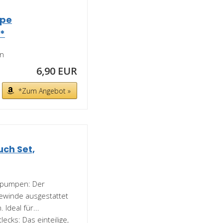
mpe
*
en
6,90 EUR
*Zum Angebot »
uch Set,
ftpumpen: Der
gewinde ausgestattet
Ideal für...
ecks: Das einteilige,