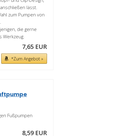
 anschließen lässt.
le Wahl zum Pumpen von
.
ejenigen, die gerne
es Werkzeug.
7,65 EUR
*Zum Angebot »
luftpumpe
gigen Fußpumpen
8,59 EUR