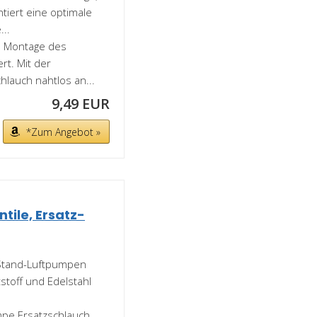
tiert eine optimale
...
ie Montage des
rt. Mit der
lauch nahtlos an...
9,49 EUR
*Zum Angebot »
ile, Ersatz-
 Stand-Luftpumpen
stoff und Edelstahl
pe Ersatzschlauch