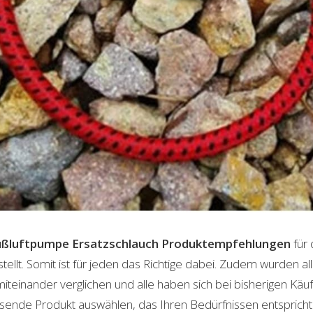
ußluftpumpe Ersatzschlauch
Produktempfehlungen
für 
lt. Somit ist für jeden das Richtige dabei. Zudem wurden al
einander verglichen und alle haben sich bei bisherigen Käuf
ende Produkt auswählen, das Ihren Bedürfnissen entspricht. 