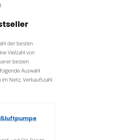
.
tseller
hl der besten
ine Vielzahl von
nserer besten
 folgende Auswahl
n im Netz, Verkaufszahl
ußluftpumpe
opf- und Clip-Design,