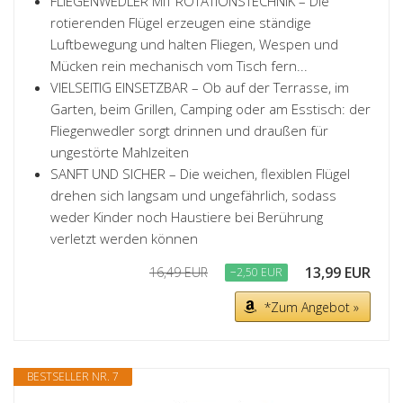
FLIEGENWEDLER MIT ROTATIONSTECHNIK – Die
rotierenden Flügel erzeugen eine ständige
Luftbewegung und halten Fliegen, Wespen und
Mücken rein mechanisch vom Tisch fern...
VIELSEITIG EINSETZBAR – Ob auf der Terrasse, im
Garten, beim Grillen, Camping oder am Esstisch: der
Fliegenwedler sorgt drinnen und draußen für
ungestörte Mahlzeiten
SANFT UND SICHER – Die weichen, flexiblen Flügel
drehen sich langsam und ungefährlich, sodass
weder Kinder noch Haustiere bei Berührung
verletzt werden können
13,99 EUR
16,49 EUR
−2,50 EUR
*Zum Angebot »
BESTSELLER NR. 7