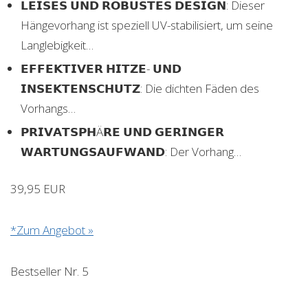
𝗟𝗘𝗜𝗦𝗘𝗦 𝗨𝗡𝗗 𝗥𝗢𝗕𝗨𝗦𝗧𝗘𝗦 𝗗𝗘𝗦𝗜𝗚𝗡: Dieser
Hängevorhang ist speziell UV-stabilisiert, um seine
Langlebigkeit…
𝗘𝗙𝗙𝗘𝗞𝗧𝗜𝗩𝗘𝗥 𝗛𝗜𝗧𝗭𝗘- 𝗨𝗡𝗗
𝗜𝗡𝗦𝗘𝗞𝗧𝗘𝗡𝗦𝗖𝗛𝗨𝗧𝗭: Die dichten Fäden des
Vorhangs…
𝗣𝗥𝗜𝗩𝗔𝗧𝗦𝗣𝗛Ä𝗥𝗘 𝗨𝗡𝗗 𝗚𝗘𝗥𝗜𝗡𝗚𝗘𝗥
𝗪𝗔𝗥𝗧𝗨𝗡𝗚𝗦𝗔𝗨𝗙𝗪𝗔𝗡𝗗: Der Vorhang…
39,95 EUR
*Zum Angebot »
Bestseller Nr. 5