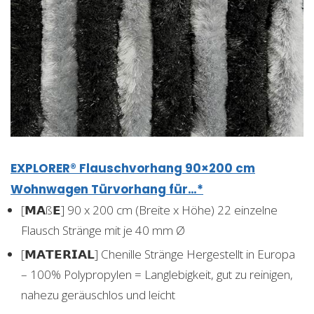
EXPLORER® Flauschvorhang 90×200 cm
Wohnwagen Türvorhang für…*
[𝗠𝗔ß𝗘] 90 x 200 cm (Breite x Höhe) 22 einzelne
Flausch Stränge mit je 40 mm Ø
[𝗠𝗔𝗧𝗘𝗥𝗜𝗔𝗟] Chenille Stränge Hergestellt in Europa
– 100% Polypropylen = Langlebigkeit, gut zu reinigen,
nahezu geräuschlos und leicht