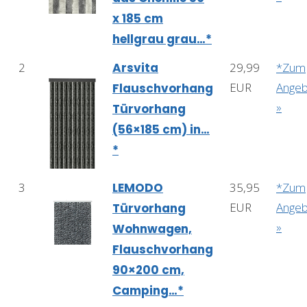
x 185 cm
hellgrau grau…*
2
Arsvita
29,99
*Zum
EUR
Angeb
Flauschvorhang
»
Türvorhang
(56×185 cm) in…
*
3
LEMODO
35,95
*Zum
EUR
Angeb
Türvorhang
»
Wohnwagen,
Flauschvorhang
90×200 cm,
Camping…*