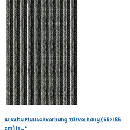
Arsvita Flauschvorhang Türvorhang (56×185
cm) in…*