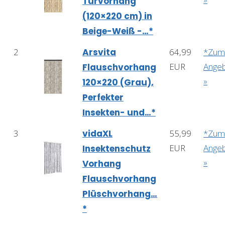
Türvorhang
(120×220 cm) in
Beige-Weiß -…*
2
Arsvita
64,99
*Zum
EUR
Ange
Flauschvorhang
»
120×220 (Grau),
Perfekter
Insekten- und…*
3
vidaXL
55,99
*Zum
EUR
Ange
Insektenschutz
»
Vorhang
Flauschvorhang
Plüschvorhang…
*