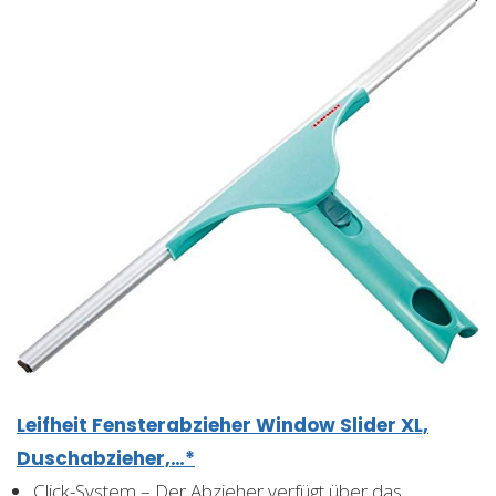
Leifheit Fensterabzieher Window Slider XL,
Duschabzieher,…*
Click-System – Der Abzieher verfügt über das