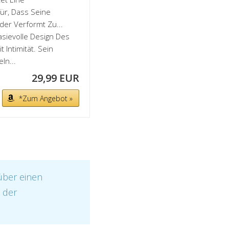
für, Dass Seine
er Verformt Zu...
asievolle Design Des
Intimität. Sein
ln...
29,99 EUR
*Zum Angebot »
über einen
t der