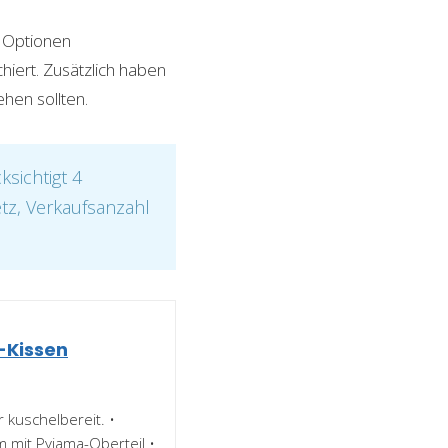
n Optionen
hiert. Zusätzlich haben
hen sollten.
sichtigt 4
etz, Verkaufsanzahl
-Kissen
 kuschelbereit. •
 mit Pyjama-Oberteil •