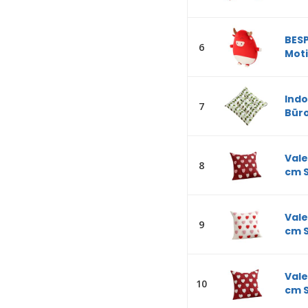
BESP
6
Moti
Ind
7
Büro
Vale
8
cm S
Vale
9
cm S
Vale
10
cm S