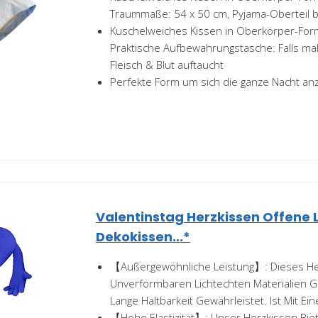
Traummaße: 54 x 50 cm, Pyjama-Oberteil be
Kuschelweiches Kissen in Oberkörper-Form
Praktische Aufbewahrungstasche: Falls m
Fleisch & Blut auftaucht
Perfekte Form um sich die ganze Nacht an
Valentinstag Herzkissen Offene L
Dekokissen...*
【Außergewöhnliche Leistung】: Dieses Her
Unverformbaren Lichtechten Materialien Ge
Lange Haltbarkeit Gewährleistet. Ist Mit Eine
【Hohe Elastizität】: Unser Herzkissen Biet