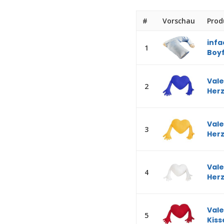
#
Vorschau
Prod
infa
1
Boyf
Vale
2
Herz
Vale
3
Herz
Vale
4
Herz
Vale
5
Kiss