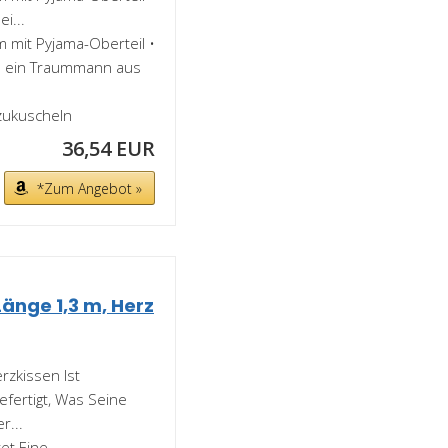
i...
 mit Pyjama-Oberteil •
al ein Traummann aus
zukuscheln
36,54 EUR
*Zum Angebot »
änge 1,3 m, Herz
zkissen Ist
fertigt, Was Seine
r...
et Eine