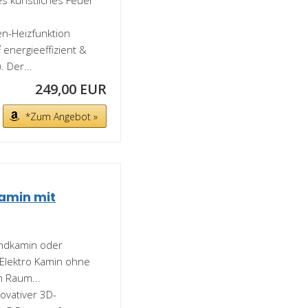
s künstliches Feuer
n-Heizfunktion
energieeffizient &
 Der...
249,00 EUR
*Zum Angebot »
kamin mit
andkamin oder
Elektro Kamin ohne
m Raum...
vativer 3D-