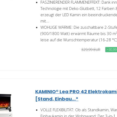
FASZINIERENDER FLAMMENEFFEKT: Dank inno
Technologie mit Deko-Glutbett, 12 Farben
erzeugt der LED Kamin ein beeindruckende
mit...
WOHLIGE WÄRME: Die zuschaltbare 2-Stufe
(900/1800 Watt) erwärmt Räume bis 30 m² 
leise auf die Wunschtemperatur (16-28 °C).
329,99 EUR
−30,99
KAMINIO® Lea PRO 42 Elektrokam
[Stand, Einbau...*
VOLLE FLEXIBILITÄT: Ob als Standkamin, W
Einbaukamin in der Wohnwand: Der 3-in-1 