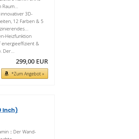
m Raum...
nnovativer 3D-
heiten, 12 Farben & 5
inierendes...
n-Heizfunktion
energieeffizient &
 Der...
299,00 EUR
*Zum Angebot »
 Inch)
okamin：Der Wand-