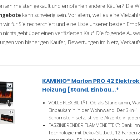
n am meisten gekauft und empfehlen andere Käufer? Die Wa
ngebote
kann schwierig sein. Vor allem, weil es eine Vielza
n wir für Sie recherchiert und eine Liste unserer besten Emp
ichts geht über einen verifizierten Kauf. Die folgende Auswah
ahrungen von bisherigen Käufer, Bewertungen im Netz, Verkauf
KAMINIO® Marlon PRO 42 Elektro
Heizung [Stand, Einbau...*
VOLLE FLEXIBILITÄT: Ob als Standkamin, W
Einbaukamin in der Wohnwand: Der 3-in-1 
Schornstein setzt stilvolle Akzente in jede
FASZINIERENDER FLAMMENEFFEKT: Dank inno
Technologie mit Deko-Glutbett, 12 Farben