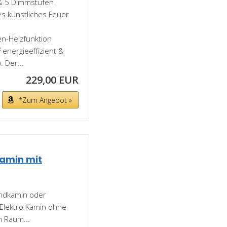
 & 5 Dimmstufen
s künstliches Feuer
n-Heizfunktion
energieeffizient &
 Der...
229,00 EUR
*Zum Angebot »
kamin mit
andkamin oder
Elektro Kamin ohne
m Raum...