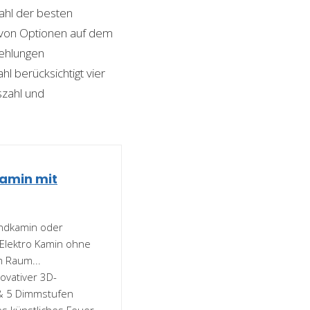
hl der besten
hl von Optionen auf dem
fehlungen
l berücksichtigt vier
szahl und
kamin mit
andkamin oder
Elektro Kamin ohne
m Raum...
vativer 3D-
 & 5 Dimmstufen