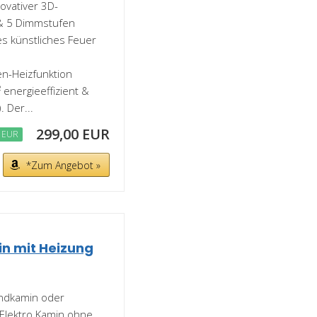
vativer 3D-
 & 5 Dimmstufen
s künstliches Feuer
n-Heizfunktion
energieeffizient &
 Der...
299,00 EUR
 EUR
*Zum Angebot »
in mit Heizung
andkamin oder
Elektro Kamin ohne