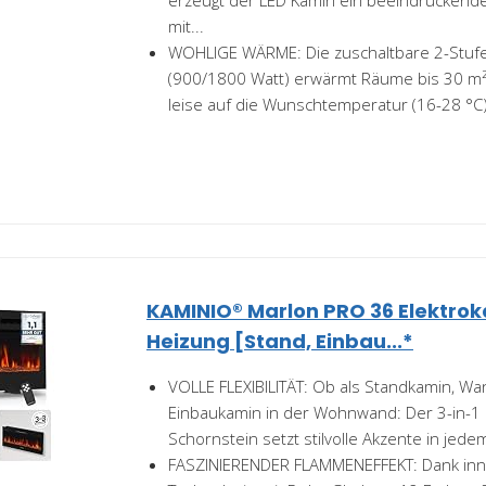
erzeugt der LED Kamin ein beeindruckende
mit...
WOHLIGE WÄRME: Die zuschaltbare 2-Stufe
(900/1800 Watt) erwärmt Räume bis 30 m² 
leise auf die Wunschtemperatur (16-28 °C).
KAMINIO® Marlon PRO 36 Elektro
Heizung [Stand, Einbau...*
VOLLE FLEXIBILITÄT: Ob als Standkamin, W
Einbaukamin in der Wohnwand: Der 3-in-1 
Schornstein setzt stilvolle Akzente in jede
FASZINIERENDER FLAMMENEFFEKT: Dank inno