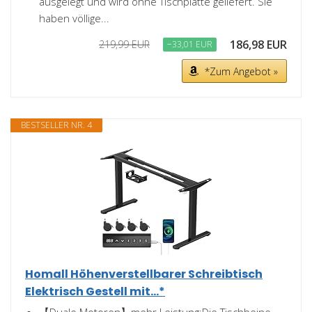
ausgelegt und wird ohne Tischplatte geliefert. Sie
haben völlige...
186,98 EUR
219,99 EUR
−33,01 EUR
*Zum Angebot »
BESTSELLER NR. 4
Homall Höhenverstellbarer Schreibtisch
Elektrisch Gestell mit...*
【Duale Motoren】mehr Leistung:Die Tischbeine