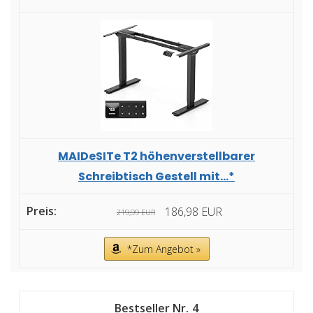
MAIDeSITe T2 höhenverstellbarer
Schreibtisch Gestell mit...*
186,98 EUR
219,99 EUR
*Zum Angebot »
4