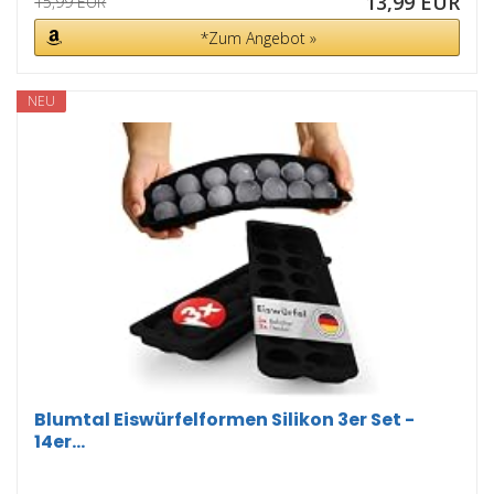
13,99 EUR
15,99 EUR
*Zum Angebot »
NEU
Blumtal Eiswürfelformen Silikon 3er Set -
14er...