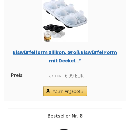
Eiswürfelform Silikon, Groß Eiswürfel Form
mit Deckel...*
6,99 EUR
7,99 EUR
*Zum Angebot »
8