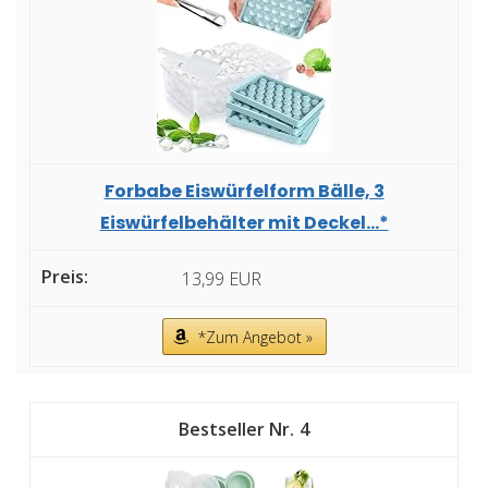
Forbabe Eiswürfelform Bälle, 3
Eiswürfelbehälter mit Deckel...*
13,99 EUR
*Zum Angebot »
4