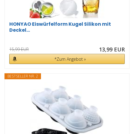
HONYAO Eiswürfelform Kugel Silikon mit
Deckel...
13,99 EUR
15,99 EUR
*Zum Angebot »
BESTSELLER NR. 2