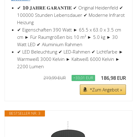
✔ 𝟭𝟬 𝐉𝐀𝐇𝐑𝐄 𝐆𝐀𝐑𝐀𝐍𝐓𝐈𝐄 ✔ Original Heidenfeld ✔
100000 Stunden Lebensdauer ✔ Moderne Infrarot
Heizung
✔ Eigenschaften 390 Watt ► 65.5 x 63.0 x 3.5 cm
cm ► Für Raumgrößen bis 10 m² ► 5.0 kg ► 30
Watt LED ✔ Aluminium Rahmen
✔ LED Beleuchtung ✔ LED-Rahmen ✔ Lichtfarbe ►
Warmweiß 3000 Kelvin ► Kaltweiß 6000 Kelvin ►
2200 Lumen
186,98 EUR
219,99 EUR
−33,01 EUR
*Zum Angebot »
BESTSELLER NR. 3