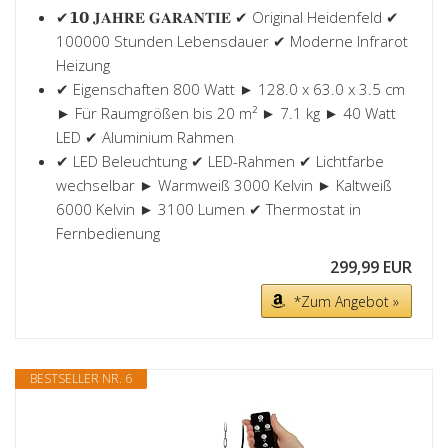
✔𝟭𝟬 𝐉𝐀𝐇𝐑𝐄 𝐆𝐀𝐑𝐀𝐍𝐓𝐈𝐄 ✔ Original Heidenfeld ✔
100000 Stunden Lebensdauer ✔ Moderne Infrarot
Heizung
✔ Eigenschaften 800 Watt ► 128.0 x 63.0 x 3.5 cm
► Für Raumgrößen bis 20 m² ► 7.1 kg ► 40 Watt
LED ✔ Aluminium Rahmen
✔ LED Beleuchtung ✔ LED-Rahmen ✔ Lichtfarbe
wechselbar ► Warmweiß 3000 Kelvin ► Kaltweiß
6000 Kelvin ► 3100 Lumen ✔ Thermostat in
Fernbedienung
299,99 EUR
*Zum Angebot »
BESTSELLER NR. 6