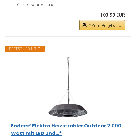
Gäste schnell und...
103,99 EUR
*Zum Angebot »
BESTSELLER NR. 7
Enders® Elektro Heizstrahler Outdoor 2.000
Watt mit LED und...*