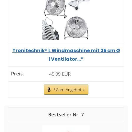
Tronitechnik® L Windmaschine mit 35 cm Ø
| Ventilator...*
49,99 EUR
*Zum Angebot »
7