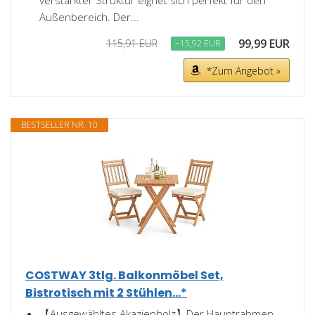
verstärkter Struktur eignet sich perfekt für den
Außenbereich. Der...
99,99 EUR
115,91 EUR
−15,92 EUR
*Zum Angebot »
BESTSELLER NR. 10
COSTWAY 3tlg. Balkonmöbel Set,
Bistrotisch mit 2 Stühlen...*
【Ausgewähltes Akazienholz】Der Hauptrahmen