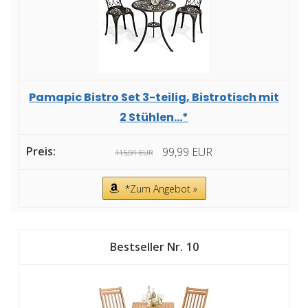
Pamapic Bistro Set 3-teilig, Bistrotisch mit
2 Stühlen...*
99,99 EUR
115,91 EUR
*Zum Angebot »
10