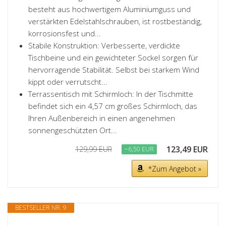
besteht aus hochwertigem Aluminiumguss und
verstärkten Edelstahlschrauben, ist rostbeständig,
korrosionsfest und...
Stabile Konstruktion: Verbesserte, verdickte
Tischbeine und ein gewichteter Sockel sorgen für
hervorragende Stabilität. Selbst bei starkem Wind
kippt oder verrutscht...
Terrassentisch mit Schirmloch: In der Tischmitte
befindet sich ein 4,57 cm großes Schirmloch, das
Ihren Außenbereich in einen angenehmen
sonnengeschützten Ort...
123,49 EUR
129,99 EUR
−6,50 EUR
*Zum Angebot »
BESTSELLER NR. 9