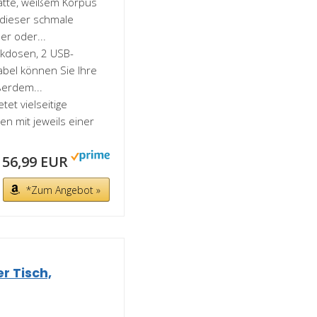
latte, weißem Korpus
 dieser schmale
r oder...
ckdosen, 2 USB-
bel können Sie Ihre
ßerdem...
tet vielseitige
n mit jeweils einer
56,99 EUR
*Zum Angebot »
r Tisch,