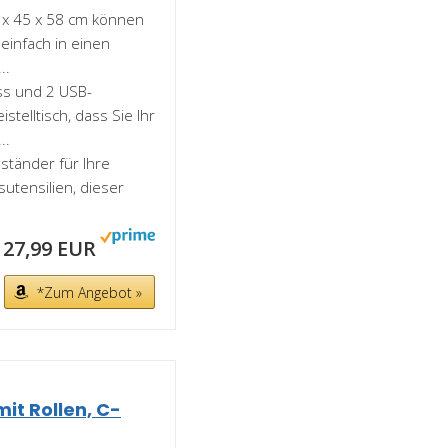
8 x 45 x 58 cm können
einfach in einen
..
ss und 2 USB-
telltisch, dass Sie Ihr
..
nständer für Ihre
gsutensilien, dieser
27,99 EUR
*Zum Angebot »
mit Rollen, C-