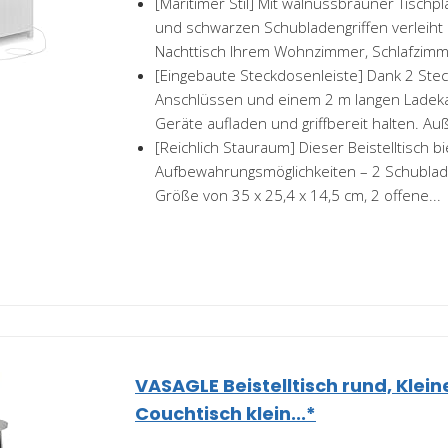
[Maritimer Stil] Mit walnussbrauner Tischp
und schwarzen Schubladengriffen verleiht
Nachttisch Ihrem Wohnzimmer, Schlafzimme
[Eingebaute Steckdosenleiste] Dank 2 Ste
Anschlüssen und einem 2 m langen Ladeka
Geräte aufladen und griffbereit halten. Au
[Reichlich Stauraum] Dieser Beistelltisch bie
Aufbewahrungsmöglichkeiten – 2 Schublade
Größe von 35 x 25,4 x 14,5 cm, 2 offene...
VASAGLE Beistelltisch rund, Kleine
Couchtisch klein...*