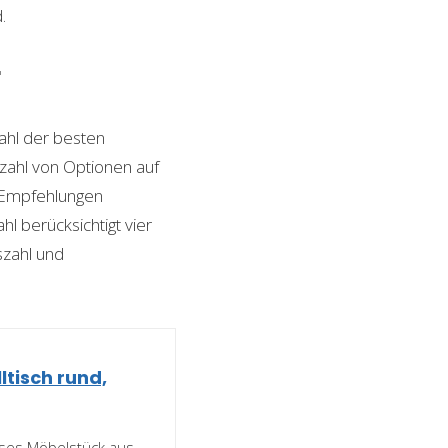
.
r
hl der besten
elzahl von Optionen auf
n Empfehlungen
l berücksichtigt vier
szahl und
ltisch rund,
Dieses Möbelstück aus