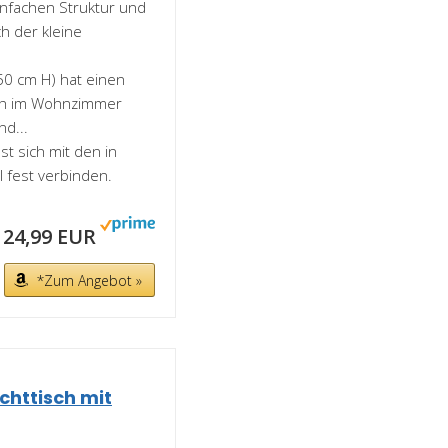
infachen Struktur und
ch der kleine
50 cm H) hat einen
isch im Wohnzimmer
nd...
st sich mit den in
l fest verbinden.
24,99 EUR
*Zum Angebot »
chttisch mit