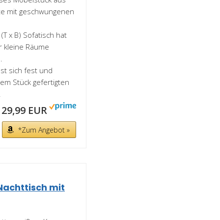
ente mit geschwungenen
T x B) Sofatisch hat
ür kleine Räume
.
st sich fest und
nem Stück gefertigten
.
29,99 EUR
*Zum Angebot »
Nachttisch mit