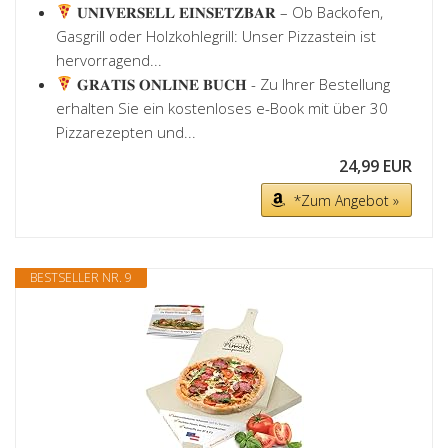
𝐔𝐍𝐈𝐕𝐄𝐑𝐒𝐄𝐋𝐋 𝐄𝐈𝐍𝐒𝐄𝐓𝐙𝐁𝐀𝐑 – Ob Backofen,
Gasgrill oder Holzkohlegrill: Unser Pizzastein ist
hervorragend...
𝐆𝐑𝐀𝐓𝐈𝐒 𝐎𝐍𝐋𝐈𝐍𝐄 𝐁𝐔𝐂𝐇 - Zu Ihrer Bestellung
erhalten Sie ein kostenloses e-Book mit über 30
Pizzarezepten und...
24,99 EUR
*Zum Angebot »
BESTSELLER NR. 9