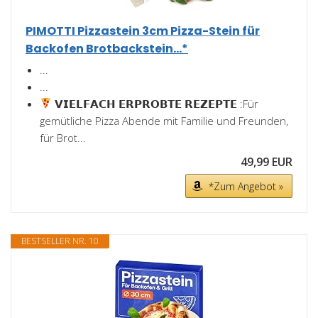
PIMOTTI Pizzastein 3cm Pizza-Stein für
Backofen Brotbackstein...*
...
...
𝗩𝗜𝗘𝗟𝗙𝗔𝗖𝗛 𝗘𝗥𝗣𝗥𝗢𝗕𝗧𝗘 𝗥𝗘𝗭𝗘𝗣𝗧𝗘 :Für
gemütliche Pizza Abende mit Familie und Freunden,
für Brot...
49,99 EUR
*Zum Angebot »
BESTSELLER NR. 10