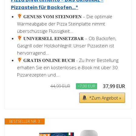
Pizzastein für Backofen...*
𝐆𝐄𝐍𝐔𝐒𝐒 𝐕𝐎𝐌 𝐒𝐓𝐄𝐈𝐍𝐎𝐅𝐄𝐍 – Die optimale
Wärmeabgabe der Pizza Steinplatte nimmt
überschüssige Flüssigkeit...
𝐔𝐍𝐈𝐕𝐄𝐑𝐒𝐄𝐋𝐋 𝐄𝐈𝐍𝐒𝐄𝐓𝐙𝐁𝐀𝐑 – Ob Backofen,
Gasgrill oder Holzkohlegrill: Unser Pizzastein ist
hervorragend...
𝐆𝐑𝐀𝐓𝐈𝐒 𝐎𝐍𝐋𝐈𝐍𝐄 𝐁𝐔𝐂𝐇 - Zu Ihrer Bestellung
erhalten Sie ein kostenloses e-Book mit über 30
Pizzarezepten und...
37,99 EUR
44,99 EUR
−7,00 EUR
*Zum Angebot »
BESTSELLER NR. 3