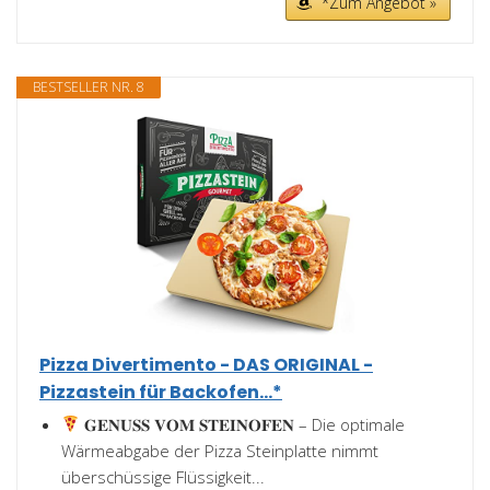
*Zum Angebot »
BESTSELLER NR. 8
Pizza Divertimento - DAS ORIGINAL -
Pizzastein für Backofen...*
𝐆𝐄𝐍𝐔𝐒𝐒 𝐕𝐎𝐌 𝐒𝐓𝐄𝐈𝐍𝐎𝐅𝐄𝐍 – Die optimale
Wärmeabgabe der Pizza Steinplatte nimmt
überschüssige Flüssigkeit...