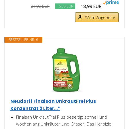
18,99 EUR
24,99 EUR
−6,00 EUR
*Zum Angebot »
BESTSELLER NR. 6
Neudorff Finalsan UnkrautFrei Plus
Konzentrat 2 Liter...*
Finalsan UnkrautFrei Plus beseitigt schnell und
wochenlang Unkräuter und Gräser. Das Herbizid