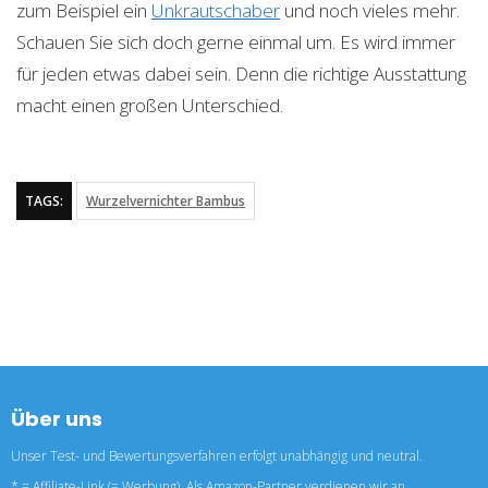
zum Beispiel ein
Unkrautschaber
und noch vieles mehr.
Schauen Sie sich doch gerne einmal um. Es wird immer
für jeden etwas dabei sein. Denn die richtige Ausstattung
macht einen großen Unterschied.
TAGS:
Wurzelvernichter Bambus
Über uns
Unser Test- und Bewertungsverfahren erfolgt unabhängig und neutral.
* = Affiliate-Link (= Werbung). Als Amazon-Partner verdienen wir an