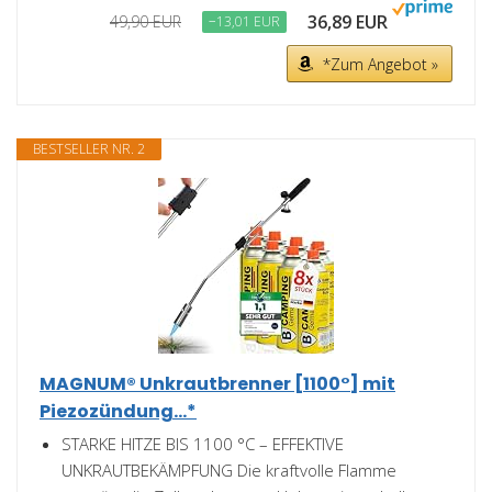
36,89 EUR
49,90 EUR
−13,01 EUR
*Zum Angebot »
BESTSELLER NR. 2
MAGNUM® Unkrautbrenner [1100°] mit
Piezozündung...*
STARKE HITZE BIS 1100 °C – EFFEKTIVE
UNKRAUTBEKÄMPFUNG Die kraftvolle Flamme