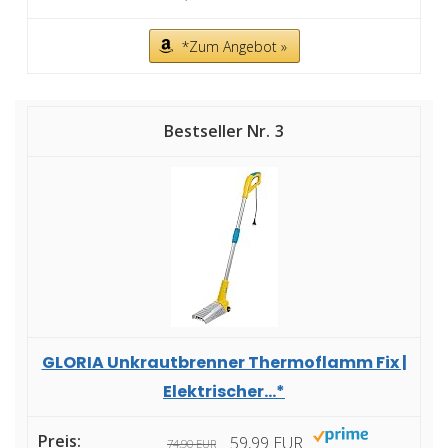
*Zum Angebot »
3
GLORIA Unkrautbrenner Thermoflamm Fix |
Elektrischer...*
59,99 EUR
74,90 EUR