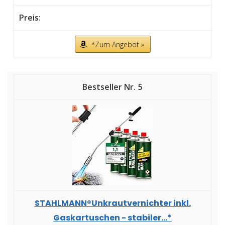
*Zum Angebot »
5
STAHLMANN®Unkrautvernichter inkl.
Gaskartuschen - stabiler...*