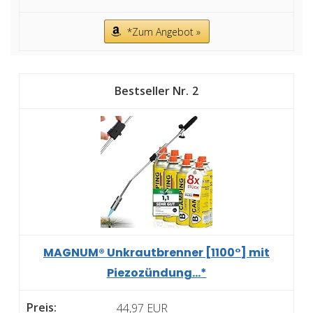
*Zum Angebot »
2
MAGNUM® Unkrautbrenner [1100°] mit
Piezozündung...*
44,97 EUR