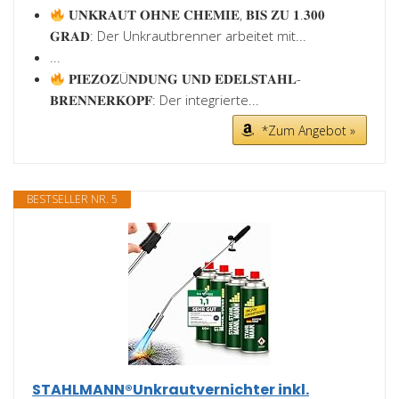
𝐔𝐍𝐊𝐑𝐀𝐔𝐓 𝐎𝐇𝐍𝐄 𝐂𝐇𝐄𝐌𝐈𝐄, 𝐁𝐈𝐒 𝐙𝐔 𝟏.𝟑𝟎𝟎
𝐆𝐑𝐀𝐃: Der Unkrautbrenner arbeitet mit...
...
𝐏𝐈𝐄𝐙𝐎𝐙Ü𝐍𝐃𝐔𝐍𝐆 𝐔𝐍𝐃 𝐄𝐃𝐄𝐋𝐒𝐓𝐀𝐇𝐋-
𝐁𝐑𝐄𝐍𝐍𝐄𝐑𝐊𝐎𝐏𝐅: Der integrierte...
*Zum Angebot »
BESTSELLER NR. 5
STAHLMANN®Unkrautvernichter inkl.