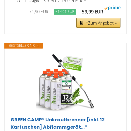
Zellflüssigkeit sofort zum Gerinnen...
59,99 EUR
74,90 EUR
−14,91 EUR
*Zum Angebot »
BESTSELLER NR. 4
GREEN CAMP® Unkrautbrenner [inkl. 12
Kartuschen] Abflammgerät...*