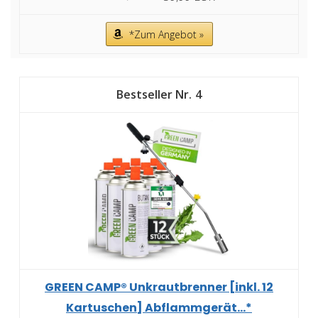
*Zum Angebot »
4
GREEN CAMP® Unkrautbrenner [inkl. 12
Kartuschen] Abflammgerät...*