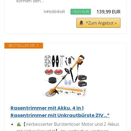
können den...
139,99 EUR
149,00 EUR
−9,01 EUR
*Zum Angebot »
BESTSELLER NR. 5
Rasentrimmer mit Akku, 4 in 1
Rasentrimmer mit Unkrautbürste 21V...*
【Verbesserter Bürstenloser Motor und 2 Akkus