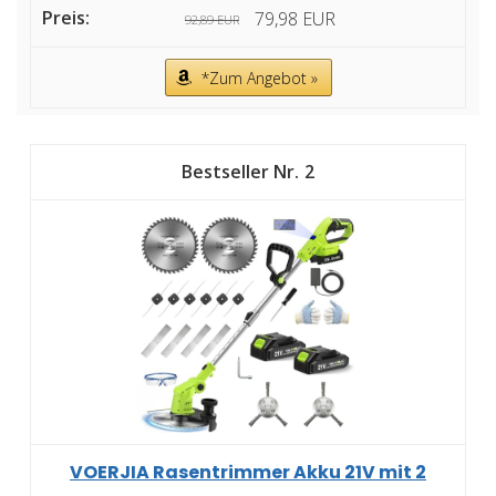
79,98 EUR
92,89 EUR
*Zum Angebot »
2
VOERJIA Rasentrimmer Akku 21V mit 2