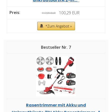
unkrautbürste,2-in...*
100,29 EUR
117,99 EUR
*Zum Angebot »
7
Rasentrimmer mit Akku und