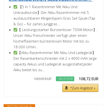
【5 In 1 Rasentrimmer Mit Akku Und
Unkrautbürste】Der Akku Rasentrimmer mit 5
austauschbaren Klingentypen:Gras Seil Spule (Tap
& Go) – für zartes Junggras...
【 Leistungsstarker Bürstenloser 750W-Motor】:
Unser Akku Freischneider verfügt über einen
hocheffizienten bürstenlosen Motor mit bis zu
18.000 U/min...
【Akku Rasentrimmer Mit Akku Und Ladegerät】
Der Rasenkantenschneider mit 2 x 4000 mAh large
capacity Akkus und Ladegerät ausgestattet,Jeder
Akku bietet bis zu...
108,72 EUR
149,09 EUR
−40,37 EUR
*Zum Angebot »
BESTSELLER NR. 8