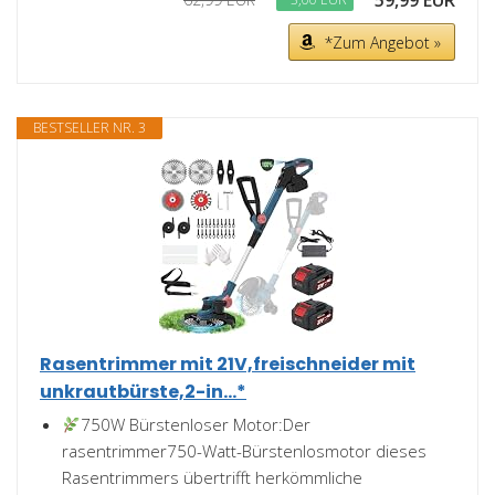
59,99 EUR
*Zum Angebot »
BESTSELLER NR. 3
Rasentrimmer mit 21V,freischneider mit
unkrautbürste,2-in...*
750W Bürstenloser Motor:Der
rasentrimmer750-Watt-Bürstenlosmotor dieses
Rasentrimmers übertrifft herkömmliche