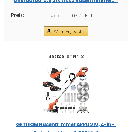
Unkrautbürste,21V Akku Rasentrimmer...*
108,72 EUR
149,09 EUR
*Zum Angebot »
8
GETIEOM Rasentrimmer Akku 21V, 4-in-1