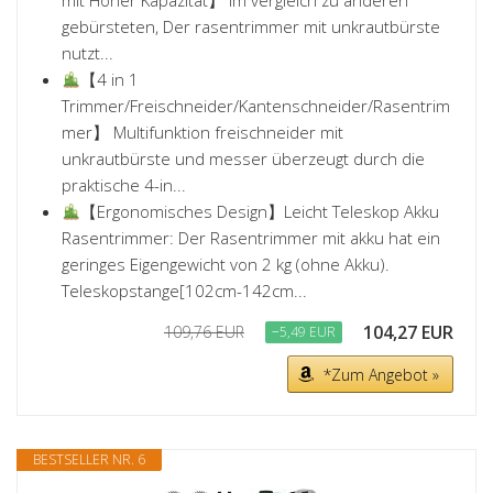
mit Hoher Kapazität】 Im vergleich zu anderen
gebürsteten, Der rasentrimmer mit unkrautbürste
nutzt...
【4 in 1
Trimmer/Freischneider/Kantenschneider/Rasentrim
mer】 Multifunktion freischneider mit
unkrautbürste und messer überzeugt durch die
praktische 4-in...
【Ergonomisches Design】Leicht Teleskop Akku
Rasentrimmer: Der Rasentrimmer mit akku hat ein
geringes Eigengewicht von 2 kg (ohne Akku).
Teleskopstange[102cm-142cm...
104,27 EUR
109,76 EUR
−5,49 EUR
*Zum Angebot »
BESTSELLER NR. 6