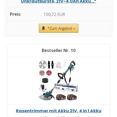
Unkrautbürste, 21V-4,0Ah Akku...*
100,72 EUR
*Zum Angebot »
10
Rasentrimmer mit Akku 21V, 4 in 1 Akku