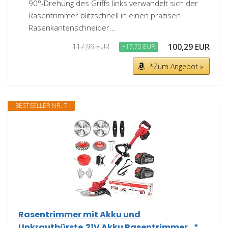
90°-Drehung des Griffs links verwandelt sich der
Rasentrimmer blitzschnell in einen präzisen
Rasenkantenschneider...
100,29 EUR
117,99 EUR
−17,70 EUR
*Zum Angebot »
BESTSELLER NR. 7
Rasentrimmer mit Akku und
Unkrautbürste,21V Akku Rasentrimmer...*