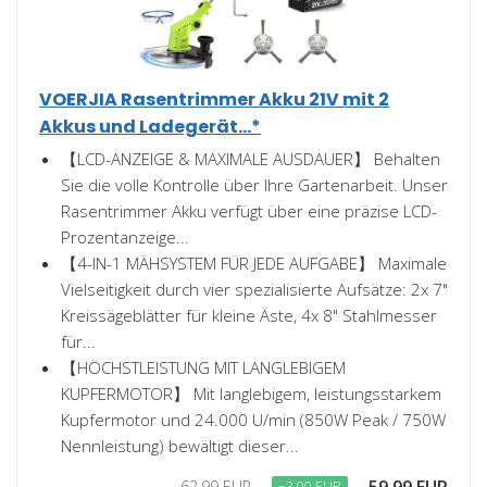
VOERJIA Rasentrimmer Akku 21V mit 2
Akkus und Ladegerät...*
【LCD-ANZEIGE & MAXIMALE AUSDAUER】 Behalten
Sie die volle Kontrolle über Ihre Gartenarbeit. Unser
Rasentrimmer Akku verfügt über eine präzise LCD-
Prozentanzeige...
【4-IN-1 MÄHSYSTEM FÜR JEDE AUFGABE】 Maximale
Vielseitigkeit durch vier spezialisierte Aufsätze: 2x 7"
Kreissägeblätter für kleine Äste, 4x 8" Stahlmesser
für...
【HÖCHSTLEISTUNG MIT LANGLEBIGEM
KUPFERMOTOR】 Mit langlebigem, leistungsstarkem
Kupfermotor und 24.000 U/min (850W Peak / 750W
Nennleistung) bewältigt dieser...
62,99 EUR
−3,00 EUR