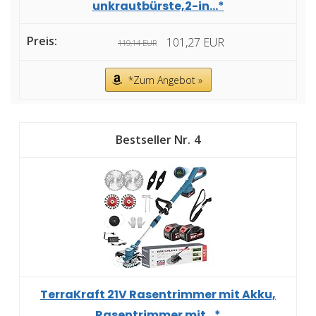
unkrautbürste,2-in...*
101,27 EUR
119,14 EUR
*Zum Angebot »
4
TerraKraft 21V Rasentrimmer mit Akku,
Rasentrimmer mit...*