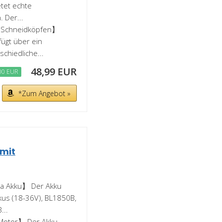
tet echte
 Der...
4 Schneidköpfen】
ügt über ein
schiedliche...
48,99 EUR
00 EUR
*Zum Angebot »
mit
ta Akku】 Der Akku
kus (18-36V), BL1850B,
...
 Motor】 Der Akku