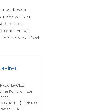
hl der besten
 eine Vielzahl von
nserer besten
 folgende Auswahl
n im Netz, Verkaufszahl
 4-in-1
NSPRUCHSVOLLE
t ohne Kompromisse:
eäst...
E KONTROLLE】 Schluss
räzise LCD-