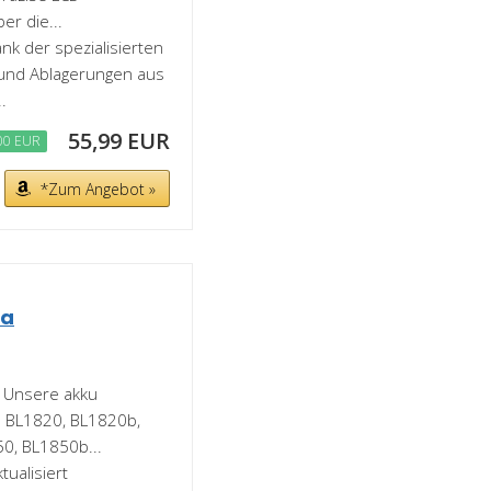
er die...
k der spezialisierten
und Ablagerungen aus
.
55,99 EUR
00 EUR
*Zum Angebot »
ta
】Unsere akku
e BL1820, BL1820b,
0, BL1850b...
ualisiert