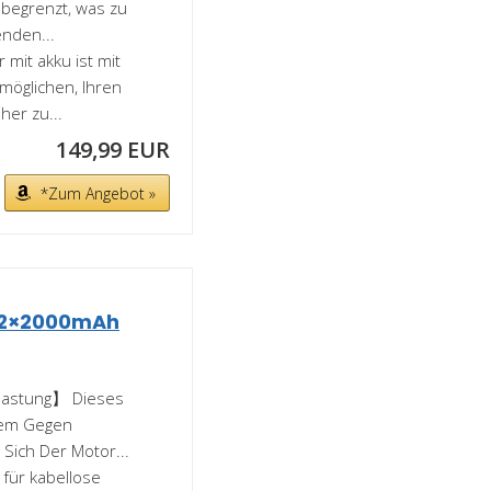
 begrenzt, was zu
enden...
it akku ist mit
möglichen, Ihren
er zu...
149,99 EUR
*Zum Angebot »
t 2×2000mAh
lastung】 Dieses
tem Gegen
Sich Der Motor...
für kabellose