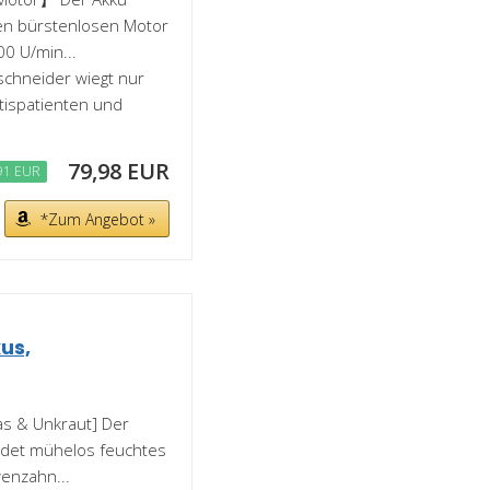
en bürstenlosen Motor
00 U/min...
schneider wiegt nur
itispatienten und
79,98 EUR
91 EUR
*Zum Angebot »
us,
as & Unkraut] Der
idet mühelos feuchtes
enzahn...