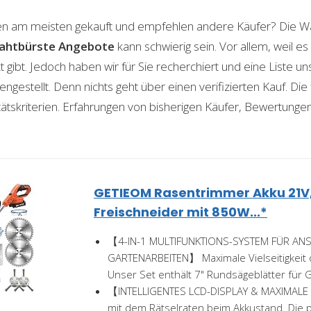
n am meisten gekauft und empfehlen andere Käufer? Die Wa
ahtbürste
Angebote
kann schwierig sein. Vor allem, weil es
gibt. Jedoch haben wir für Sie recherchiert und eine Liste u
stellt. Denn nichts geht über einen verifizierten Kauf. Die
itätskriterien. Erfahrungen von bisherigen Käufer, Bewertunge
GETIEOM Rasentrimmer Akku 21V,
Freischneider mit 850W...*
【4-IN-1 MULTIFUNKTIONS-SYSTEM FÜR A
GARTENARBEITEN】 Maximale Vielseitigkei
Unser Set enthält 7" Rundsägeblätter für G
【INTELLIGENTES LCD-DISPLAY & MAXIMAL
mit dem Rätselraten beim Akkustand. Die p