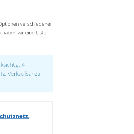
n Optionen verschiedener
h haben wir eine Liste
sichtigt 4
etz, Verkaufsanzahl
schutznetz,