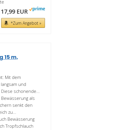
te
17,99 EUR
*Zum Angebot »
 15 m,
t: Mit dem
 langsam und
. Diese schonende...
h Bewässerung als
öchern senkt den
ch zu...
lauch Bewässerung
ch Tropfschlauch