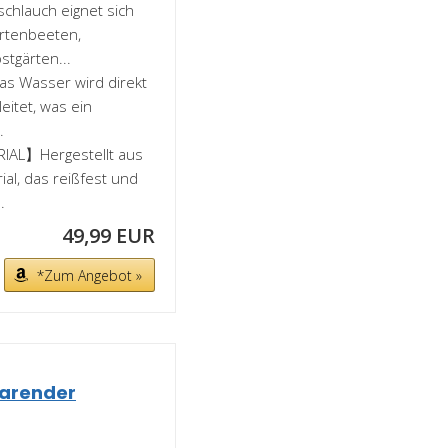
chlauch eignet sich
rtenbeeten,
tgärten...
 Wasser wird direkt
eitet, was ein
.
AL】Hergestellt aus
al, das reißfest und
.
49,99 EUR
*Zum Angebot »
parender