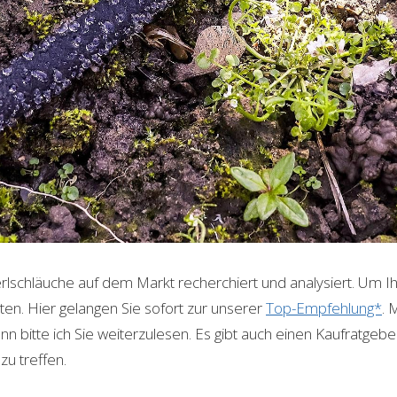
rlschläuche auf dem Markt recherchiert und analysiert. Um Ih
en. Hier gelangen Sie sofort zur unserer
Top-Empfehlung*
. 
bitte ich Sie weiterzulesen. Es gibt auch einen Kaufratgeber.
zu treffen.