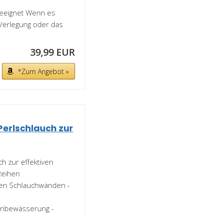
geeignet Wenn es
e Verlegung oder das
39,99 EUR
*Zum Angebot »
Perlschlauch zur
h zur effektiven
Reihen
den Schlauchwänden -
kenbewässerung -