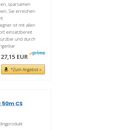
ten, sparsamen
en, Sie erreichen
nt
gner ist mit allen
rt einsatzbereit
rkürzbar und durch
ngerbar
27,15 EUR
*Zum Angebot »
 50m CS
clingprodukt