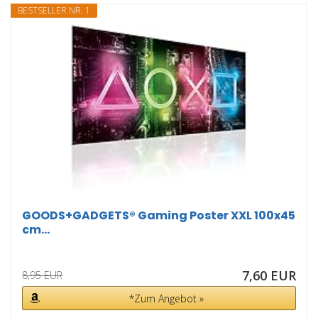
BESTSELLER NR. 1
GOODS+GADGETS® Gaming Poster XXL 100x45
cm...
7,60 EUR
8,95 EUR
*Zum Angebot »