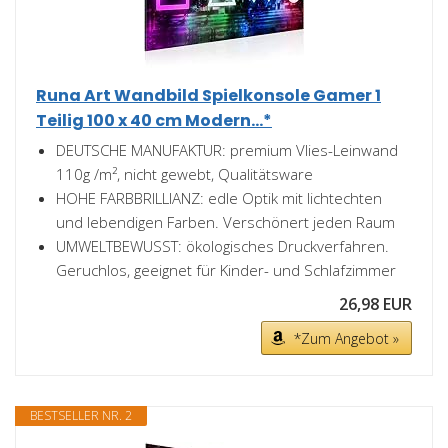
Runa Art Wandbild Spielkonsole Gamer 1
Teilig 100 x 40 cm Modern...*
DEUTSCHE MANUFAKTUR: premium Vlies-Leinwand
110g /m², nicht gewebt, Qualitätsware
HOHE FARBBRILLIANZ: edle Optik mit lichtechten
und lebendigen Farben. Verschönert jeden Raum
UMWELTBEWUSST: ökologisches Druckverfahren.
Geruchlos, geeignet für Kinder- und Schlafzimmer
26,98 EUR
*Zum Angebot »
BESTSELLER NR. 2