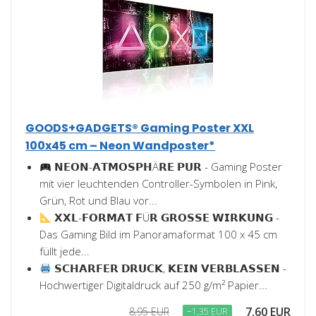
GOODS+GADGETS® Gaming Poster XXL
100x45 cm – Neon Wandposter*
𝗡𝗘𝗢𝗡-𝗔𝗧𝗠𝗢𝗦𝗣𝗛Ä𝗥𝗘 𝗣𝗨𝗥 - Gaming Poster
mit vier leuchtenden Controller-Symbolen in Pink,
Grün, Rot und Blau vor...
𝗫𝗫𝗟-𝗙𝗢𝗥𝗠𝗔𝗧 𝗙Ü𝗥 𝗚𝗥𝗢𝗦𝗦𝗘 𝗪𝗜𝗥𝗞𝗨𝗡𝗚 -
Das Gaming Bild im Panoramaformat 100 x 45 cm
füllt jede...
𝗦𝗖𝗛𝗔𝗥𝗙𝗘𝗥 𝗗𝗥𝗨𝗖𝗞, 𝗞𝗘𝗜𝗡 𝗩𝗘𝗥𝗕𝗟𝗔𝗦𝗦𝗘𝗡 -
Hochwertiger Digitaldruck auf 250 g/m² Papier...
7,60 EUR
8,95 EUR
−1,35 EUR