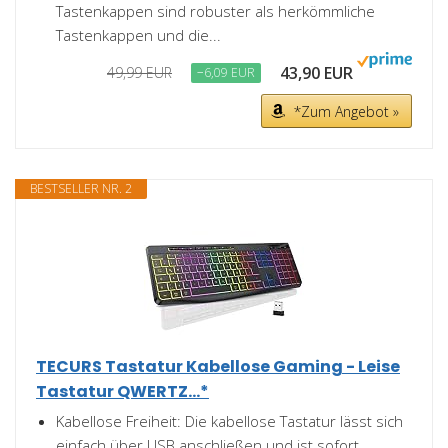
Tastenkappen sind robuster als herkömmliche
Tastenkappen und die...
43,90 EUR
49,99 EUR
−6,09 EUR
*Zum Angebot »
BESTSELLER NR. 2
TECURS Tastatur Kabellose Gaming - Leise
Tastatur QWERTZ...*
Kabellose Freiheit: Die kabellose Tastatur lässt sich
einfach über USB anschließen und ist sofort