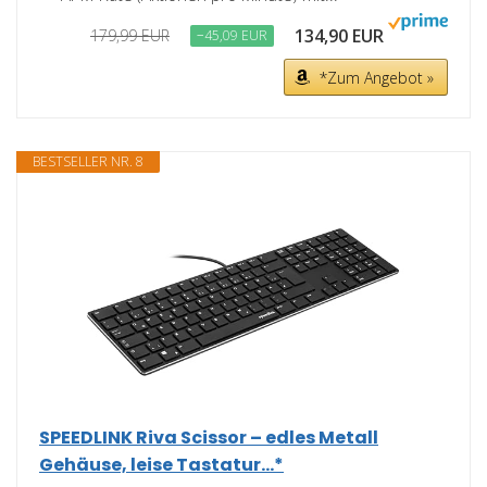
134,90 EUR
179,99 EUR
−45,09 EUR
*Zum Angebot »
BESTSELLER NR. 8
SPEEDLINK Riva Scissor – edles Metall
Gehäuse, leise Tastatur...*