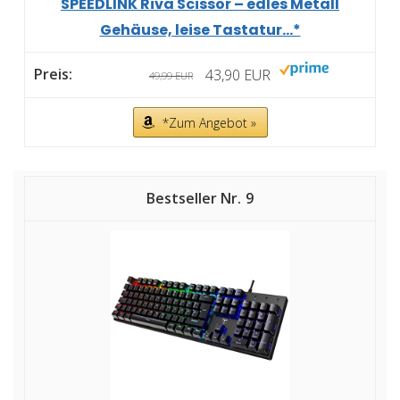
SPEEDLINK Riva Scissor – edles Metall
Gehäuse, leise Tastatur...*
43,90 EUR
49,99 EUR
*Zum Angebot »
9