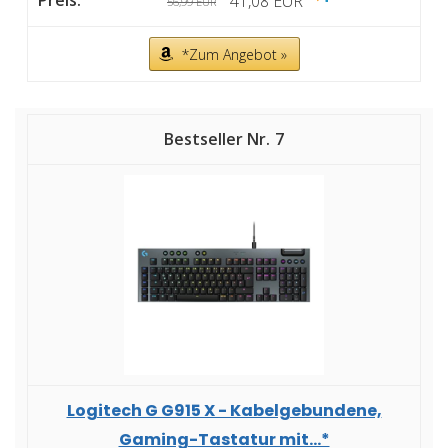
41,08 EUR
56,99 EUR
*Zum Angebot »
7
Logitech G G915 X - Kabelgebundene,
Gaming-Tastatur mit...*