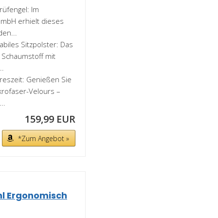
Prüfengel: Im
mbH erhielt dieses
en...
abiles Sitzpolster: Das
n Schaumstoff mit
..
hreszeit: Genießen Sie
rofaser-Velours –
..
159,99 EUR
*Zum Angebot »
hl Ergonomisch