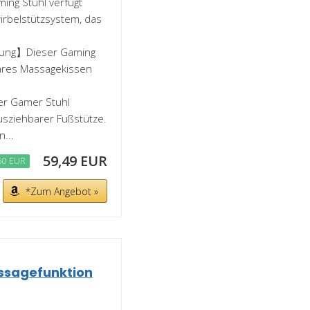
ng Stuhl verfügt
irbelstützsystem, das
tung】Dieser Gaming
lbares Massagekissen
er Gamer Stuhl
sziehbarer Fußstütze.
...
59,49 EUR
50 EUR
*Zum Angebot »
ssagefunktion