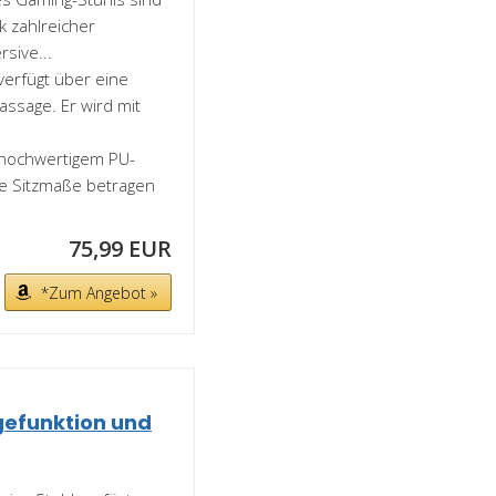
k zahlreicher
sive...
erfügt über eine
ssage. Er wird mit
s hochwertigem PU-
e Sitzmaße betragen
75,99 EUR
*Zum Angebot »
gefunktion und