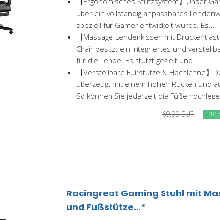
【Ergonomisches Stützsystem】Unser Gami
über ein vollständig anpassbares Lendenw
speziell für Gamer entwickelt wurde. Es...
【Massage-Lendenkissen mit Druckentlas
Chair besitzt ein integriertes und verstel
für die Lende. Es stützt gezielt und...
【Verstellbare Fußstütze & Hochlehne】D
überzeugt mit einem hohen Rücken und au
So können Sie jederzeit die Füße hochlegen
69,99 EUR
−10,
Racingreat Gaming Stuhl mit Ma
und Fußstütze...*