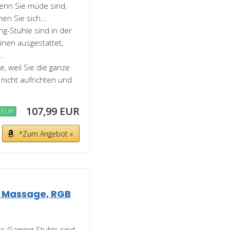
enn Sie müde sind,
en Sie sich...
g-Stühle sind in der
inen ausgestattet,
..
, weil Sie die ganze
 nicht aufrichten und
107,99 EUR
 EUR
*Zum Angebot »
t Massage, RGB
s Gaming-Stuhls sind