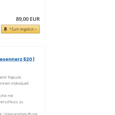
89,00 EUR
*Zum Angebot »
sennerz 620 |
arer Kapuze,
nnen individuell
sche mit
verschluss zu
t, Unterarmbelüftung,