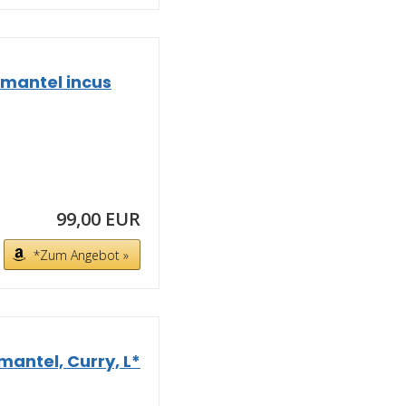
antel incus
99,00 EUR
*Zum Angebot »
ntel, Curry, L*