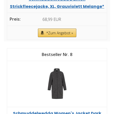
Strickfleecejacke, XL, Grauviolett Melange*
68,99 EUR
*Zum Angebot »
8
Schmuddelwedda Women's Jacket Dark