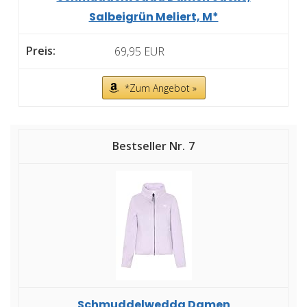
Salbeigrün Meliert, M*
69,95 EUR
*Zum Angebot »
7
Schmuddelwedda Damen