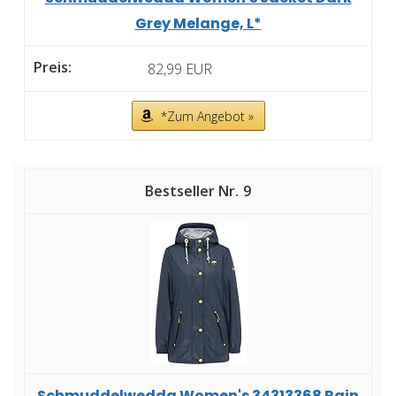
Grey Melange, L*
82,99 EUR
*Zum Angebot »
9
Schmuddelwedda Women's 34313368 Rain