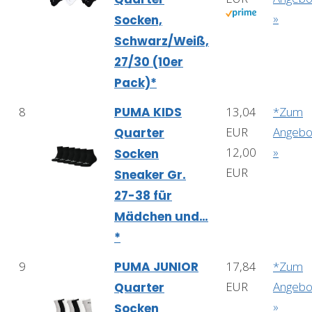
»
Socken,
Schwarz/Weiß,
27/30 (10er
Pack)*
8
PUMA KIDS
13,04
*Zum
EUR
Angebo
Quarter
12,00
»
Socken
EUR
Sneaker Gr.
27-38 für
Mädchen und…
*
9
PUMA JUNIOR
17,84
*Zum
EUR
Angebo
Quarter
»
Socken