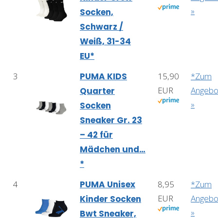
»
Socken,
Schwarz /
Weiß, 31-34
EU*
3
PUMA KIDS
15,90
*Zum
EUR
Angebo
Quarter
»
Socken
Sneaker Gr. 23
– 42 für
Mädchen und…
*
4
PUMA Unisex
8,95
*Zum
EUR
Angebo
Kinder Socken
»
Bwt Sneaker,