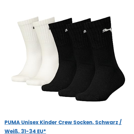
PUMA Unisex Kinder Crew Socken, Schwarz /
Weiß, 31-34 EU*