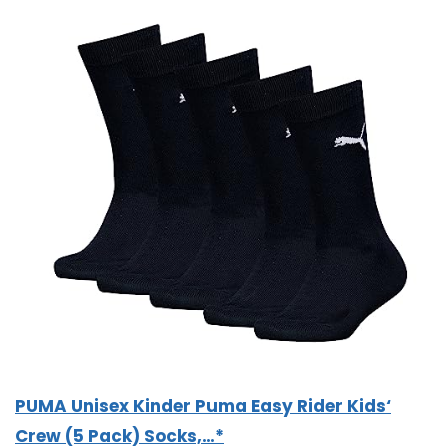
PUMA Unisex Kinder Puma Easy Rider Kids‘
Crew (5 Pack) Socks,…*