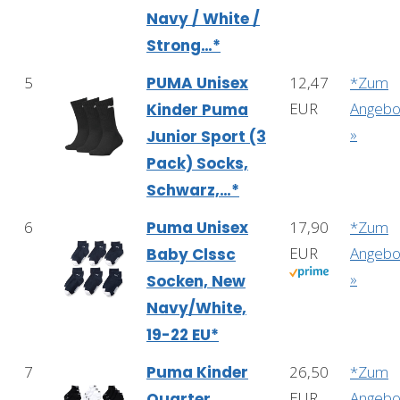
Navy / White /
Strong…*
5
PUMA Unisex
12,47
*Zum
EUR
Angebo
Kinder Puma
»
Junior Sport (3
Pack) Socks,
Schwarz,…*
6
Puma Unisex
17,90
*Zum
EUR
Angebo
Baby Clssc
»
Socken, New
Navy/White,
19-22 EU*
7
Puma Kinder
26,50
*Zum
EUR
Angebo
Quarter