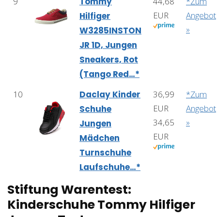
9
Tommy
44,68
*Zum
EUR
Angebot
Hilfiger
»
W3285INSTON
JR 1D, Jungen
Sneakers, Rot
(Tango Red…*
10
Daclay Kinder
36,99
*Zum
EUR
Angebot
Schuhe
34,65
»
Jungen
EUR
Mädchen
Turnschuhe
Laufschuhe…*
Stiftung Warentest:
Kinderschuhe Tommy Hilfiger