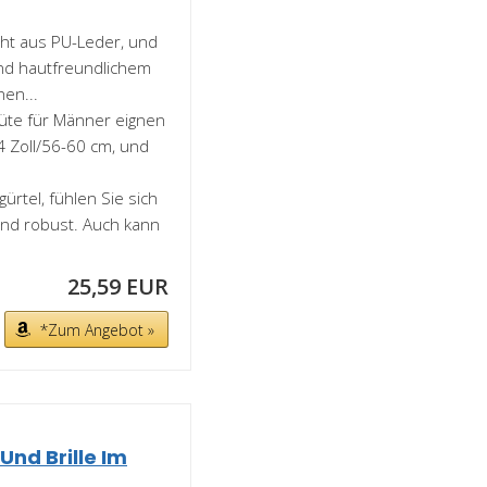
eht aus PU-Leder, und
nd hautfreundlichem
en...
üte für Männer eignen
 Zoll/56-60 cm, und
ürtel, fühlen Sie sich
 und robust. Auch kann
25,59 EUR
*Zum Angebot »
nd Brille Im