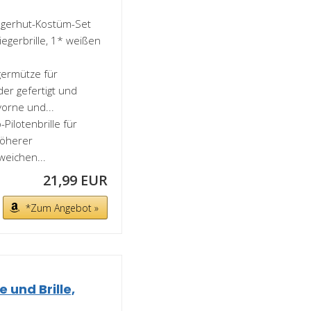
gerhut-Kostüm-Set
iegerbrille, 1* weißen
germütze für
er gefertigt und
orne und...
ilotenbrille für
höherer
weichen...
21,99 EUR
*Zum Angebot »
 und Brille,