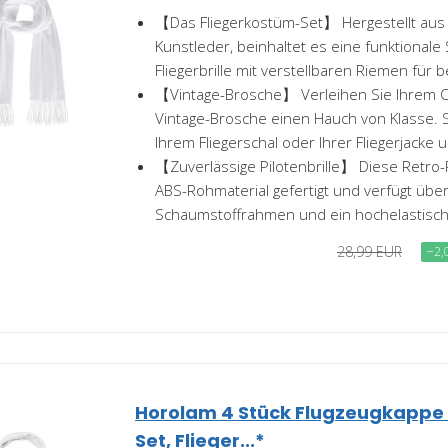
【Das Fliegerkostüm-Set】 Hergestellt au
Kunstleder, beinhaltet es eine funktional
Fliegerbrille mit verstellbaren Riemen für 
【Vintage-Brosche】 Verleihen Sie Ihrem Ou
Vintage-Brosche einen Hauch von Klasse. S
Ihrem Fliegerschal oder Ihrer Fliegerjacke u
【Zuverlässige Pilotenbrille】 Diese Retro-Pi
ABS-Rohmaterial gefertigt und verfügt übe
Schaumstoffrahmen und ein hochelastisch
28,99 EUR
−2,
Horolam 4 Stück Flugzeugkappe U
Set, Flieger...*