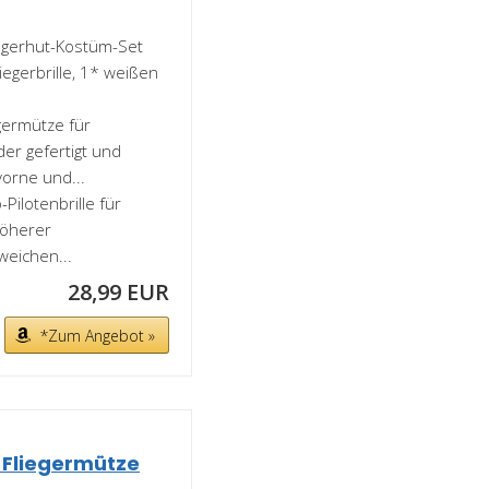
gerhut-Kostüm-Set
iegerbrille, 1* weißen
germütze für
er gefertigt und
orne und...
ilotenbrille für
höherer
weichen...
28,99 EUR
*Zum Angebot »
 Fliegermütze