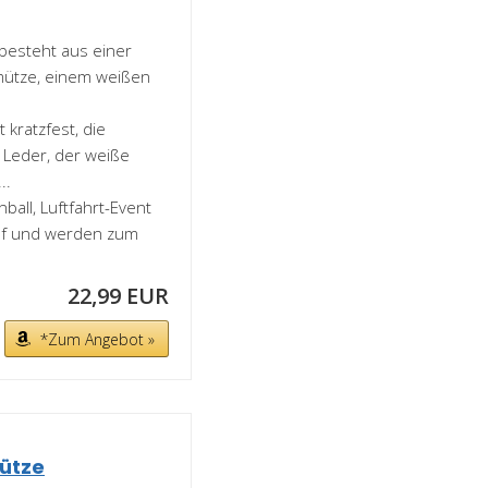
m besteht aus einer
rmütze, einem weißen
t kratzfest, die
 Leder, der weiße
..
ball, Luftfahrt-Event
 auf und werden zum
22,99 EUR
*Zum Angebot »
ütze