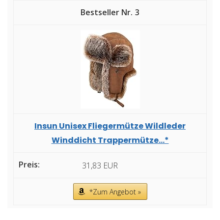
3
Insun Unisex Fliegermütze Wildleder
Winddicht Trappermütze...*
31,83 EUR
*Zum Angebot »