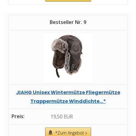
9
JIAHG Unisex Wintermütze Fliegermütze
Trappermütze Winddichte...*
19,50 EUR
*Zum Angebot »