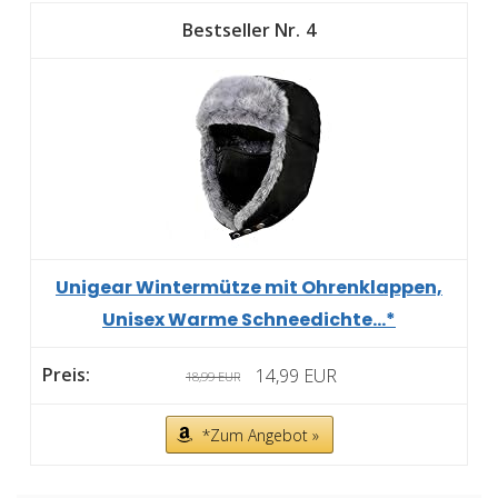
4
Unigear Wintermütze mit Ohrenklappen,
Unisex Warme Schneedichte...*
14,99 EUR
18,99 EUR
*Zum Angebot »