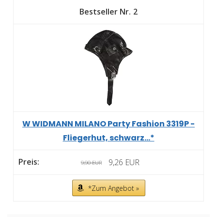
2
W WIDMANN MILANO Party Fashion 3319P -
Fliegerhut, schwarz...*
9,26 EUR
9,90 EUR
*Zum Angebot »