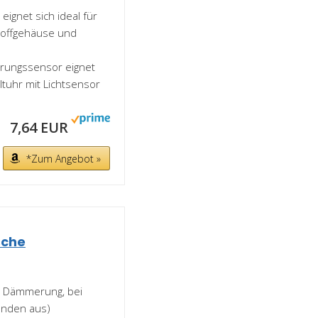
eignet sich ideal für
toffgehäuse und
rungssensor eignet
ltuhr mit Lichtsensor
7,64 EUR
*Zum Angebot »
sche
, Dämmerung, bei
unden aus)