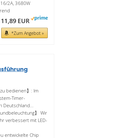
: 16/2A, 3680W
arend
11,89 EUR
*Zum Angebot »
Ausführung
h zu bedienen】: Im
ystem-Timer-
 Deutschland...
grundbeleuchtung】 Wir
hr verbessert mit LED-
u entwickelte Chip