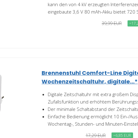
kann den von 4 kV erzeugten Interferenze
eingebaute 3,6 V 80 mAh-Akku bietet 720 
39,99 EUR
−17,
Brennenstuhl Comfort-Line Digit
Wochenzeitschaltuhr, digitale...*
Digitale Zeitschaltuhr mit extra großem Di
Zufallsfunktion und erhöhtem Berührungs
Der minimale Schaltabstand der Zeitschalt
Einfache Bedienung ermöglicht 10 Ein-/Au
Wochentag-, Stunden- und Minuten-Einste
17,29 EUR
−6,85 EUR