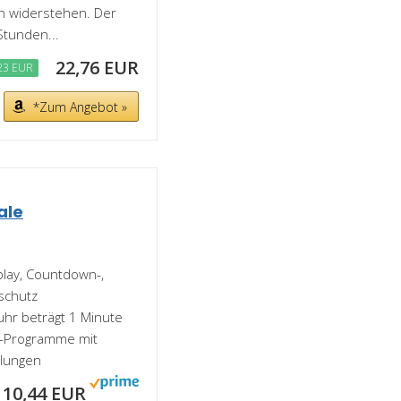
n widerstehen. Der
Stunden...
22,76 EUR
23 EUR
*Zum Angebot »
ale
splay, Countdown-,
schutz
uhr beträgt 1 Minute
s-Programme mit
llungen
10,44 EUR