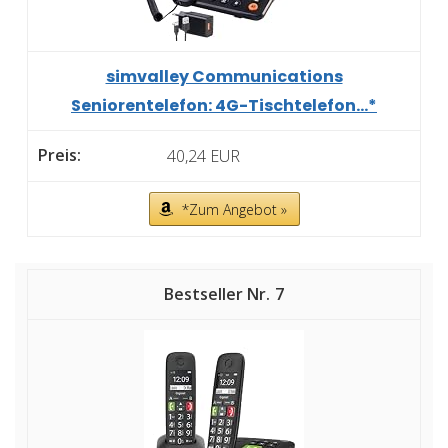
simvalley Communications
Seniorentelefon: 4G-Tischtelefon...*
40,24 EUR
*Zum Angebot »
7