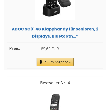
ADOC SC01 4G Klapphandy für Senioren, 2
Displays, Bluetooth...*
85,69 EUR
*Zum Angebot »
4