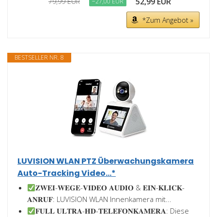
52,99 EUR
79,99 EUR
−27,00 EUR
*Zum Angebot »
BESTSELLER NR. 8
LUVISION WLAN PTZ Überwachungskamera
Auto-Tracking Video...*
𝐙𝐖𝐄𝐈-𝐖𝐄𝐆𝐄-𝐕𝐈𝐃𝐄𝐎 𝐀𝐔𝐃𝐈𝐎 & 𝐄𝐈𝐍-𝐊𝐋𝐈𝐂𝐊-
𝐀𝐍𝐑𝐔𝐅: LUVISION WLAN Innenkamera mit...
𝐅𝐔𝐋𝐋 𝐔𝐋𝐓𝐑𝐀-𝐇𝐃-𝐓𝐄𝐋𝐄𝐅𝐎𝐍𝐊𝐀𝐌𝐄𝐑𝐀: Diese