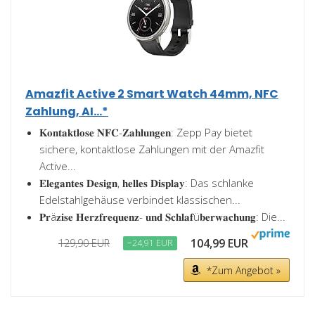
Amazfit Active 2 Smart Watch 44mm, NFC
Zahlung, AI...*
𝐊𝐨𝐧𝐭𝐚𝐤𝐭𝐥𝐨𝐬𝐞 𝐍𝐅𝐂-𝐙𝐚𝐡𝐥𝐮𝐧𝐠𝐞𝐧: Zepp Pay bietet
sichere, kontaktlose Zahlungen mit der Amazfit
Active...
𝐄𝐥𝐞𝐠𝐚𝐧𝐭𝐞𝐬 𝐃𝐞𝐬𝐢𝐠𝐧, 𝐡𝐞𝐥𝐥𝐞𝐬 𝐃𝐢𝐬𝐩𝐥𝐚𝐲: Das schlanke
Edelstahlgehäuse verbindet klassischen...
𝐏𝐫ä𝐳𝐢𝐬𝐞 𝐇𝐞𝐫𝐳𝐟𝐫𝐞𝐪𝐮𝐞𝐧𝐳- 𝐮𝐧𝐝 𝐒𝐜𝐡𝐥𝐚𝐟ü𝐛𝐞𝐫𝐰𝐚𝐜𝐡𝐮𝐧𝐠: Die...
104,99 EUR
129,90 EUR
−24,91 EUR
*Zum Angebot »