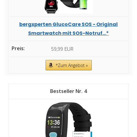
bergxperten GlucoCare SOS - Original
Smartwatch mit SOS-Notruf...*
59,99 EUR
*Zum Angebot »
4