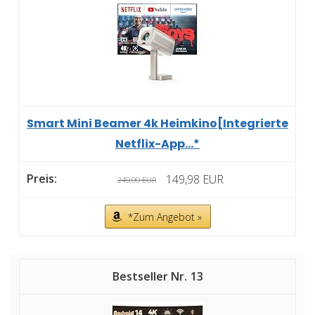
Smart Mini Beamer 4k Heimkino[Integrierte
Netflix-App...*
149,98 EUR
249,99 EUR
*Zum Angebot »
13