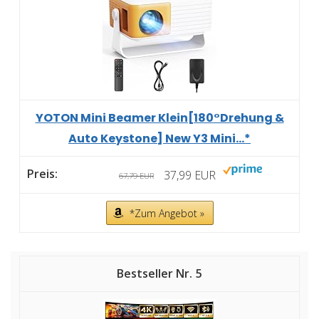
YOTON Mini Beamer Klein[180°Drehung &
Auto Keystone] New Y3 Mini...*
37,99 EUR
67,79 EUR
*Zum Angebot »
5