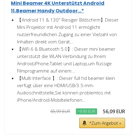
Mini Beamer 4K Unterstützt Android
11,Beamer Handy Outdoor...*
【Android 11 & 130'' Riesiger Bildschirm】Dieser
Mini Projektor mit Android 11 ermöglicht
nutzerfreundlichen Zugang zu einer Vielzahl von
Inhalten direkt vom Gerät...
【WiFi 6 & Bluetooth 5.0】: Dieser mini beamer
unterstützt die WLAN-Verbindung zu Ihrem
Android,iPhone,Tablet und Laptop,um flüssige
Filmprogramme auf einem...
【Multi Interface 】: Dieser full hd beamer klein
verfügt über eine HDMI/USB/3.5-mm-
Audioschnittstelle,Sie können problemlos mit
iPhone/Android-Mobiltelefonen...
56,09 EUR
65,99 EUR
−9,90 EUR
*Zum Angebot »