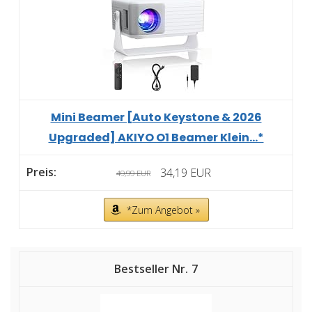
Mini Beamer [Auto Keystone & 2026
Upgraded] AKIYO O1 Beamer Klein...*
34,19 EUR
49,99 EUR
*Zum Angebot »
7