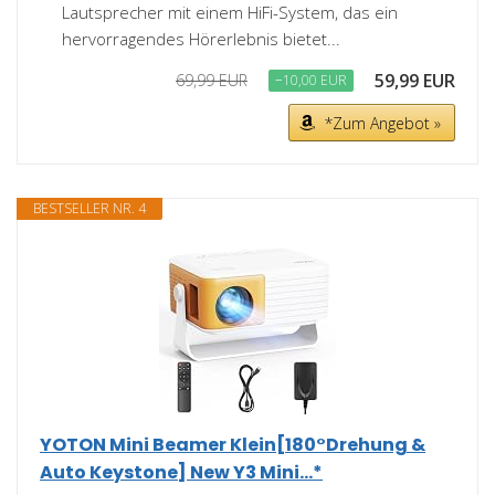
Lautsprecher mit einem HiFi-System, das ein
hervorragendes Hörerlebnis bietet...
59,99 EUR
69,99 EUR
−10,00 EUR
*Zum Angebot »
BESTSELLER NR. 4
YOTON Mini Beamer Klein[180°Drehung &
Auto Keystone] New Y3 Mini...*