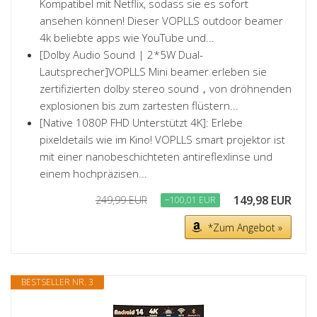
Kompatibel mit Netflix, sodass sie es sofort
ansehen können! Dieser VOPLLS outdoor beamer
4k beliebte apps wie YouTube und...
[Dolby Audio Sound | 2*5W Dual-
Lautsprecher]VOPLLS Mini beamer erleben sie
zertifizierten dolby stereo sound，von dröhnenden
explosionen bis zum zartesten flüstern...
[Native 1080P FHD Unterstützt 4K]: Erlebe
pixeldetails wie im Kino! VOPLLS smart projektor ist
mit einer nanobeschichteten antireflexlinse und
einem hochpräzisen...
149,98 EUR
249,99 EUR
−100,01 EUR
*Zum Angebot »
BESTSELLER NR. 3