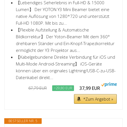
【Lebendiges Seherlebnis in Full-HD & 15000
Lumen】 Der YOTON Y3 Mini Beamer bietet eine
native Auflösung von 1280*720 und unterstützt
Full-HD 1080P. Mit bis zu...
【Flexible Aufstellung & Automatische
Bildkorrektur】 Der Yoton-Beamer Mit dem 360°
drehbaren Ständer und Ein-Knopf-Trapezkorrektur
ermöglicht der Y3 Projektor aus...
【Kabelgebundene Direkte Verbindung für iOS und
Multi-Mode Android-Streaming】 iOS-Geräte
können über ein originales Lightning/USB-C-zu-USB-
Datenkabel direkt...
37,99 EUR
67,79 EUR
−29,80 EUR
*Zum Angebot »
BESTSELLER NR. 5