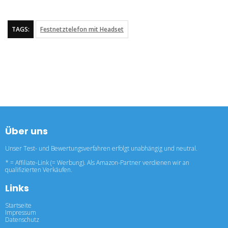
TAGS:
Festnetztelefon mit Headset
Über uns
Unser Test- und Bewertungsverfahren erfolgt unabhängig und neutral.
* = Affiliate-Link (= Werbung). Als Amazon-Partner verdienen wir an
qualifizierten Verkäufen.
Links
Startseite
Impressum
Datenschutz