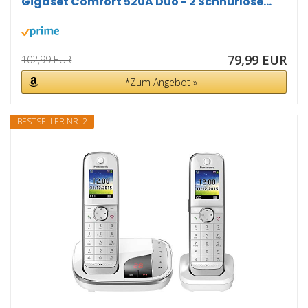
Gigaset Comfort 520A Duo - 2 Schnurlose...
79,99 EUR
102,99 EUR
*Zum Angebot »
BESTSELLER NR. 2