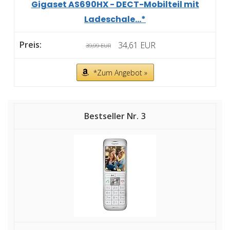
Gigaset AS690HX - DECT-Mobilteil mit
Ladeschale...*
34,61 EUR
39,99 EUR
*Zum Angebot »
3