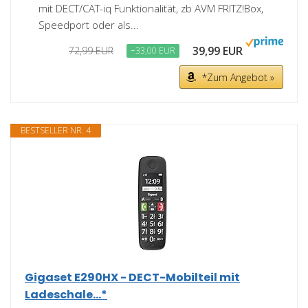
mit DECT/CAT-iq Funktionalität, zb AVM FRITZ!Box,
Speedport oder als...
39,99 EUR
72,99 EUR
−33,00 EUR
*Zum Angebot »
BESTSELLER NR. 4
Gigaset E290HX - DECT-Mobilteil mit
Ladeschale...*