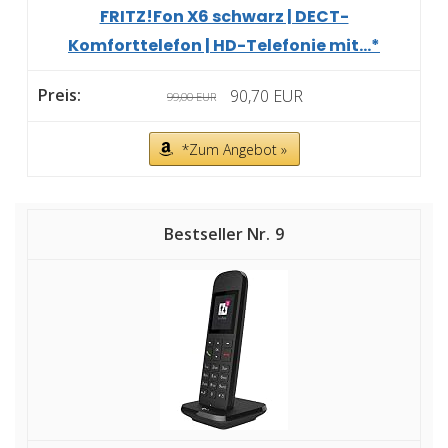
FRITZ!Fon X6 schwarz | DECT-
Komforttelefon | HD-Telefonie mit...*
90,70 EUR
99,00 EUR
*Zum Angebot »
9