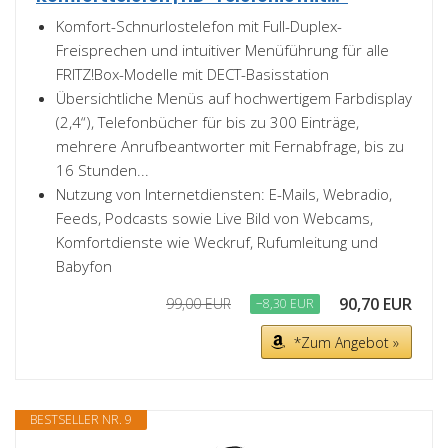
Komfort-Schnurlostelefon mit Full-Duplex-
Freisprechen und intuitiver Menüführung für alle
FRITZ!Box-Modelle mit DECT-Basisstation
Übersichtliche Menüs auf hochwertigem Farbdisplay
(2,4“), Telefonbücher für bis zu 300 Einträge,
mehrere Anrufbeantworter mit Fernabfrage, bis zu
16 Stunden...
Nutzung von Internetdiensten: E-Mails, Webradio,
Feeds, Podcasts sowie Live Bild von Webcams,
Komfortdienste wie Weckruf, Rufumleitung und
Babyfon
90,70 EUR
99,00 EUR
−8,30 EUR
*Zum Angebot »
BESTSELLER NR. 9