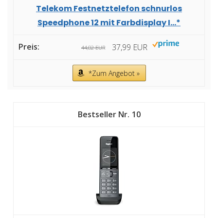
Telekom Festnetztelefon schnurlos
Speedphone 12 mit Farbdisplay I...*
37,99 EUR
44,02 EUR
*Zum Angebot »
10