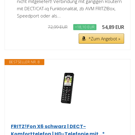
nicht mitgeliefert! Verbindung mit gängigen Routern
mit DECT/CAT-iq Funktionalität, zb AVM FRITZ!Box,
Speedport oder als...
54,89 EUR
72,99 EUR
−18,10 EUR
*Zum Angebot »
BESTSELLER NR. 8
FRITZ!Fon X6 schwarz | DECT-
Komforttelefon | HD-Telefonie mit...*