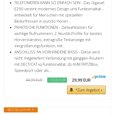
TELEFONIEREN KANN SO EINFACH SEIN - Das Gigaset
E290 vereint modernes Design und Funktionalität -
entwickelt für Menschen mit speziellen
Bedürfnissen in puncto Hören...
PRAKTISCHE FUNKTIONEN - Zielwahltasten für
wichtige Rufnummern, 2 Akustik-Profile für bestes
Hörverständnis, extragroße Textanzeige mit
Vergrößerungsfunktion, mit...
ANSCHLUSS AN VORHANDENE BASIS - Diese wird
nicht mitgeliefert! Verbindung mit gängigen Routern
mit DECT/CAT-iq Funktionalität, zb AVM FRITZ!Box,
Speedport oder als...
29,99 EUR
44,99 EUR
−15,00 EUR
*Zum Angebot »
BESTSELLER NR. 5