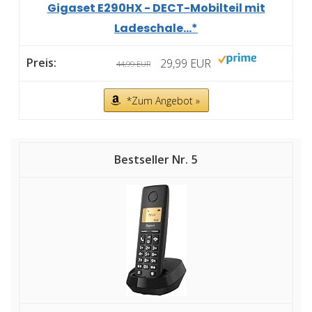
Gigaset E290HX - DECT-Mobilteil mit
Ladeschale...*
29,99 EUR
44,99 EUR
*Zum Angebot »
5