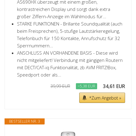
AS690HX überzeugt mit einem großen,
kontrastreichen Display und sorgt dank extra
großer Ziffern-Anzeige im Wählmodus für...
STARKE FUNKTIONEN - Brillante Soundqualität (auch
beim Freisprechen), 5-stufige Lautstärkeregelung,
Telefonbuch für 150 Kontakte, Anrufschutz für 32
Sperrnummern...
ANSCHLUSS AN VORHANDENE BASIS - Diese wird
nicht mitgeliefert! Verbindung mit gängigen Routern
mit DECT/CAT-iq Funktionalität, zb AVM FRITZ!Box,
Speedport oder als...
34,61 EUR
39,99 EUR
−5,38 EUR
*Zum Angebot »
BESTSELLER NR. 3