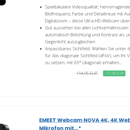
Spektakuläre Videoqualität: hervorragende
Bildfrequenz, Farbe und Detailtreue mit A
Digitalzoom – diese Ultra-HD-Webcam übert
Gut aussehen bei allen Lichtverhältnissen: 
automatisch Belichtung und Kontrast an, 
Gegenlicht auszugleichen
Anpassbares Sichtfeld: Wählen Sie unter d
für das diagonale Sichtfeld (dFoV), um Ihr 
zu setzen; mit 65° (diagonal) erhalten...
114,95 EUR
−17,46 EUR
EMEET Webcam NOVA 4K, 4K Web
Mikrofon mit...*