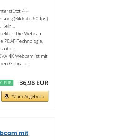
erstützt 4K-
ösung (Bildrate 60 fps)
 Kein...
rrektur: Die Webcam
ie PDAF-Technologie,
s über...
OVA 4K Webcam ist mit
ichen Gebrauch
36,98 EUR
01 EUR
*Zum Angebot »
ebcam mit