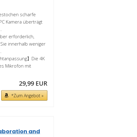
estochen scharfe
 PC Kamera überträgt
.
er erforderlich,
 Sie innerhalb weniger
.
ichtanpassung】Die 4K
es Mikrofon mit
29,99 EUR
*Zum Angebot »
laboration and