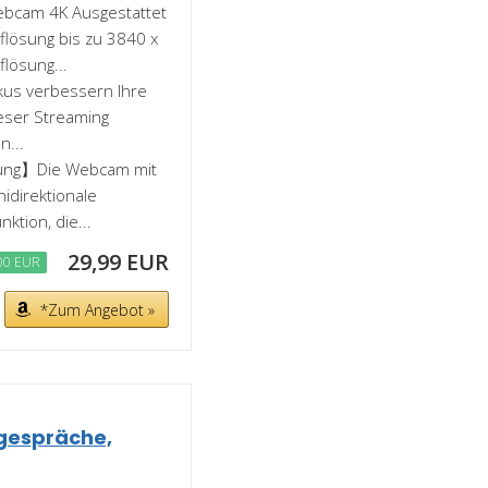
cam 4K Ausgestattet
flösung bis zu 3840 x
lösung...
kus verbessern Ihre
eser Streaming
n...
kung】Die Webcam mit
idirektionale
ktion, die...
29,99 EUR
00 EUR
*Zum Angebot »
gespräche,