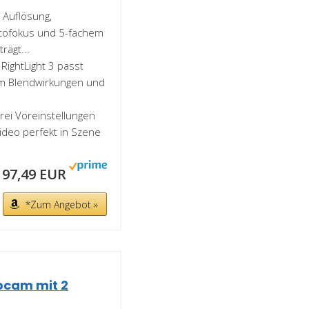
 Auflösung,
utofokus und 5-fachem
rägt...
RightLight 3 passt
um Blendwirkungen und
rei Voreinstellungen
Video perfekt in Szene
97,49 EUR
*Zum Angebot »
cam mit 2