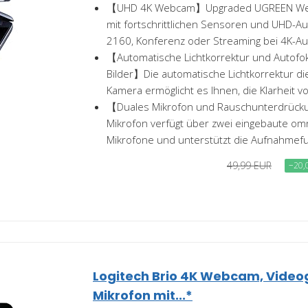
【UHD 4K Webcam】Upgraded UGREEN Web
mit fortschrittlichen Sensoren und UHD-Au
2160, Konferenz oder Streaming bei 4K-Auf
【Automatische Lichtkorrektur und Autofo
Bilder】Die automatische Lichtkorrektur di
Kamera ermöglicht es Ihnen, die Klarheit vo
【Duales Mikrofon und Rauschunterdrüc
Mikrofon verfügt über zwei eingebaute omn
Mikrofone und unterstützt die Aufnahmefun
49,99 EUR
−20,
Logitech Brio 4K Webcam, Video
Mikrofon mit...*