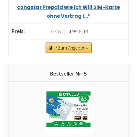
congstar Prepaid wie ich Will SIM-Karte
ohne Vertrag I...*
4,99 EUR
5,99 EUR
*Zum Angebot »
5