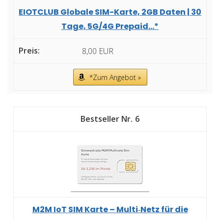
EIOTCLUB Globale SIM-Karte, 2GB Daten | 30
Tage, 5G/4G Prepaid...*
8,00 EUR
*Zum Angebot »
6
M2M IoT SIM Karte – Multi‑Netz für die