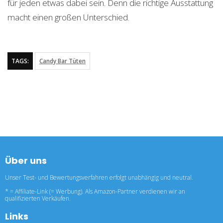
für jeden etwas dabei sein. Denn die richtige Ausstattung
macht einen großen Unterschied.
TAGS:
Candy Bar Tüten
Über uns
Unser Test- und Bewertungsverfahren erfolgt unabhängig und neutral.
* = Affiliate-Link (= Werbung). Als Amazon-Partner verdienen wir an
qualifizierten Verkäufen.
Links