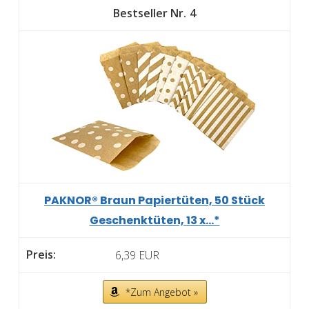
4
PAKNOR® Braun Papiertüten, 50 Stück
Geschenktüten, 13 x...*
6,39 EUR
*Zum Angebot »