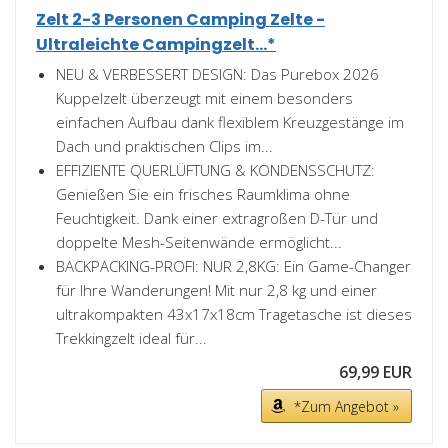
Zelt 2-3 Personen Camping Zelte -
Ultraleichte Campingzelt...*
NEU & VERBESSERT DESIGN: Das Purebox 2026
Kuppelzelt überzeugt mit einem besonders
einfachen Aufbau dank flexiblem Kreuzgestänge im
Dach und praktischen Clips im...
EFFIZIENTE QUERLÜFTUNG & KONDENSSCHUTZ:
Genießen Sie ein frisches Raumklima ohne
Feuchtigkeit. Dank einer extragroßen D-Tür und
doppelte Mesh-Seitenwände ermöglicht...
BACKPACKING-PROFI: NUR 2,8KG: Ein Game-Changer
für Ihre Wanderungen! Mit nur 2,8 kg und einer
ultrakompakten 43x17x18cm Tragetasche ist dieses
Trekkingzelt ideal für...
69,99 EUR
*Zum Angebot »