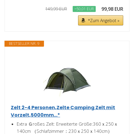
99,98 EUR
149,99 EUR
−50,01 EUR
*Zum Angebot »
BESTSELLER NR. 9
Zelt 2-4 Personen,Zelte Camping Zelt mit
Vorzelt,5000mm...*
Extra Ｇroßes Zelt: Erweiterte Größe:360ｘ250ｘ
140cm （Schlafzimmer：230ｘ250ｘ140cm）