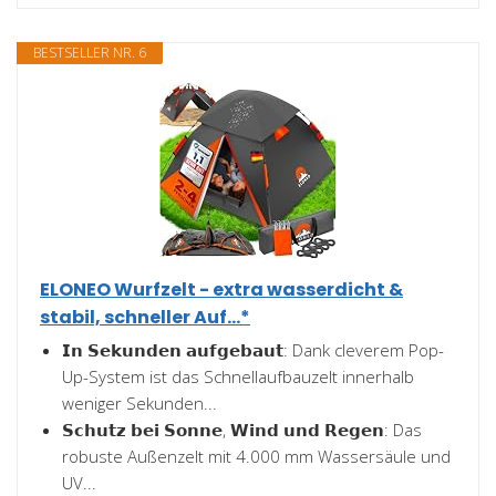
BESTSELLER NR. 6
ELONEO Wurfzelt - extra wasserdicht &
stabil, schneller Auf...*
𝗜𝗻 𝗦𝗲𝗸𝘂𝗻𝗱𝗲𝗻 𝗮𝘂𝗳𝗴𝗲𝗯𝗮𝘂𝘁: Dank cleverem Pop-
Up-System ist das Schnellaufbauzelt innerhalb
weniger Sekunden...
𝗦𝗰𝗵𝘂𝘁𝘇 𝗯𝗲𝗶 𝗦𝗼𝗻𝗻𝗲, 𝗪𝗶𝗻𝗱 𝘂𝗻𝗱 𝗥𝗲𝗴𝗲𝗻: Das
robuste Außenzelt mit 4.000 mm Wassersäule und
UV...