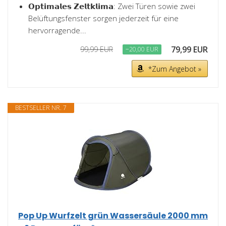
𝗢𝗽𝘁𝗶𝗺𝗮𝗹𝗲𝘀 𝗭𝗲𝗹𝘁𝗸𝗹𝗶𝗺𝗮: Zwei Türen sowie zwei
Belüftungsfenster sorgen jederzeit für eine
hervorragende...
79,99 EUR
99,99 EUR
−20,00 EUR
*Zum Angebot »
BESTSELLER NR. 7
Pop Up Wurfzelt grün Wassersäule 2000 mm