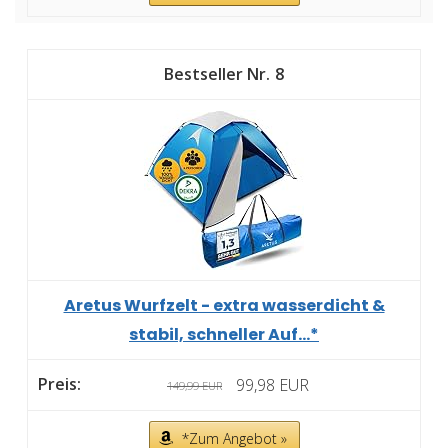
8
Aretus Wurfzelt - extra wasserdicht &
stabil, schneller Auf...*
99,98 EUR
149,99 EUR
*Zum Angebot »