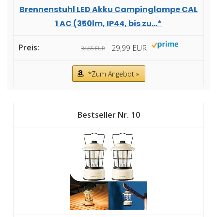
Brennenstuhl LED Akku Campinglampe CAL
1 AC (350lm, IP44, bis zu...*
29,99 EUR
34,65 EUR
*Zum Angebot »
10