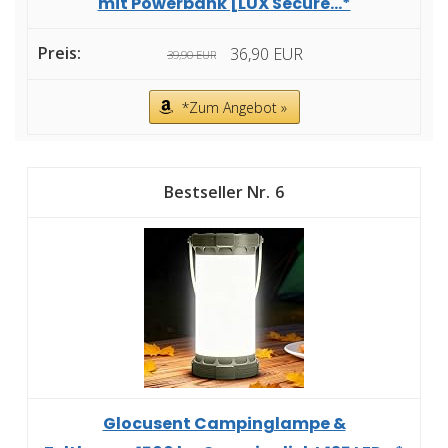
mit Powerbank [LUX Secure...*
36,90 EUR
39,90 EUR
*Zum Angebot »
6
Glocusent Campinglampe &