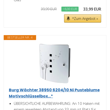
33,99 EUR
39,99 EUR
−6,00 EUR
*Zum Angebot »
BESTSELLER NR. 4
Burg Wächter 38950 6204/10 Ni Pusteblume
Motivschlüsselbox...*
ÜBERSICHTLICHE AUFBEWAHRUNG: An 10 Haken mit
einem jeweiligen Abstand von 33 mm ist Platz für