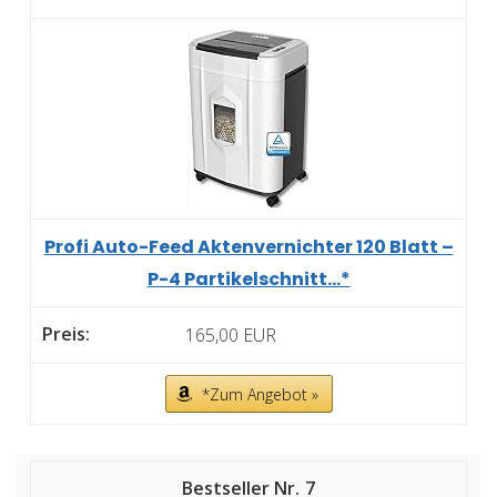
Profi Auto-Feed Aktenvernichter 120 Blatt –
P-4 Partikelschnitt...*
165,00 EUR
*Zum Angebot »
7