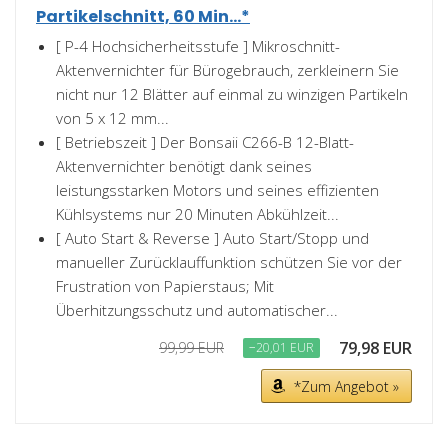
Partikelschnitt, 60 Min...*
[ P-4 Hochsicherheitsstufe ] Mikroschnitt-
Aktenvernichter für Bürogebrauch, zerkleinern Sie
nicht nur 12 Blätter auf einmal zu winzigen Partikeln
von 5 x 12 mm...
[ Betriebszeit ] Der Bonsaii C266-B 12-Blatt-
Aktenvernichter benötigt dank seines
leistungsstarken Motors und seines effizienten
Kühlsystems nur 20 Minuten Abkühlzeit...
[ Auto Start & Reverse ] Auto Start/Stopp und
manueller Zurücklauffunktion schützen Sie vor der
Frustration von Papierstaus; Mit
Überhitzungsschutz und automatischer...
79,98 EUR
99,99 EUR
−20,01 EUR
*Zum Angebot »