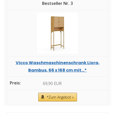
3
Vicco Waschmaschinenschrank Liora,
Bambus, 66 x 168 cm mit...*
69,90 EUR
*Zum Angebot »