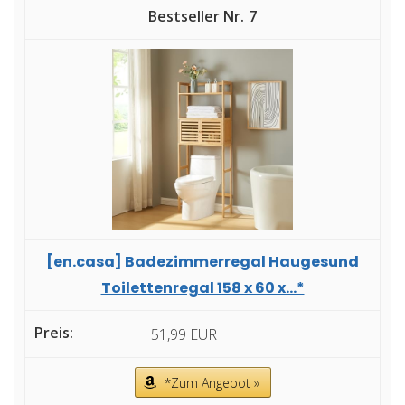
7
[en.casa] Badezimmerregal Haugesund
Toilettenregal 158 x 60 x...*
51,99 EUR
*Zum Angebot »