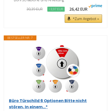
26,42 EUR
30,39 EUR
−3,97 EUR
*Zum Angebot »
BESTSELLER NR. 7
Büro Türschild 6 Optionen Bitte nicht
stören, In einem...*