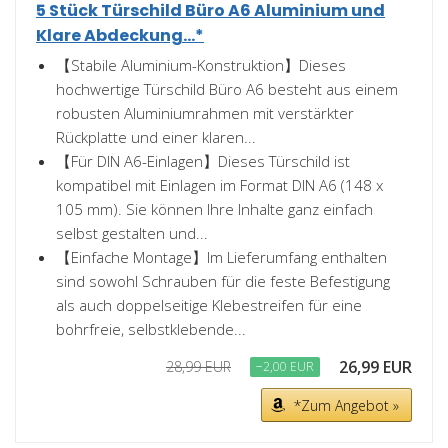
5 Stück Türschild Büro A6 Aluminium und
Klare Abdeckung...*
【Stabile Aluminium-Konstruktion】Dieses
hochwertige Türschild Büro A6 besteht aus einem
robusten Aluminiumrahmen mit verstärkter
Rückplatte und einer klaren...
【Für DIN A6-Einlagen】Dieses Türschild ist
kompatibel mit Einlagen im Format DIN A6 (148 x
105 mm). Sie können Ihre Inhalte ganz einfach
selbst gestalten und...
【Einfache Montage】Im Lieferumfang enthalten
sind sowohl Schrauben für die feste Befestigung
als auch doppelseitige Klebestreifen für eine
bohrfreie, selbstklebende...
26,99 EUR
28,99 EUR
−2,00 EUR
*Zum Angebot »