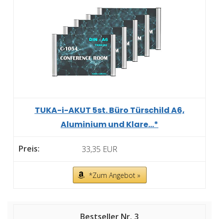
TUKA-i-AKUT 5st. Büro Türschild A6,
Aluminium und Klare...*
33,35 EUR
*Zum Angebot »
3