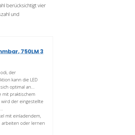
l berücksichtigt vier
szahl und
immbar, 750LM 3
Modi, der
ktion kann die LED
ich optimal an...
 mit praktischem
wird der eingestellte
..
kel mit einladendem,
n, arbeiten oder lernen