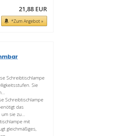
21,88 EUR
*Zum Angebot »
immbar
e Schreibtischlampe
igkeitsstufen. Sie
...
e Schreibtischlampe
benötigt das
 um sie zu...
ischlampe mit
eugt gleichmäßiges,
rn...