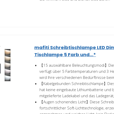
mafiti Schreibtischlampe LED D
Tischlampe 5 Farb und...*
【15 auswählbare Beleuchtungsmodi】Dies
verfügt über 5 Farbtemperaturen und 3 Hell
wird Ihre verschiedenen Bedürftnisse beim
【Kabelgebunden Schreibtischlampe】Dies
hat keine eingebaute Lithiumbatterie und 
mitgelieferte Ladekabel und das Ladegerät,
【Augen schonendes Licht】Diese Schreibt
fortschrittlicher Soft-Lichttechnologie, erz
angenehmes und weiches Licht, kein Flacke