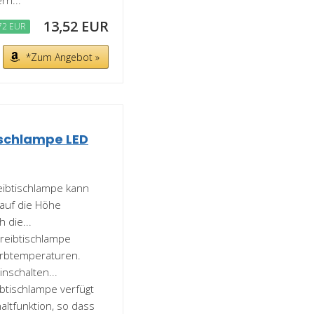
13,52 EUR
72 EUR
*Zum Angebot »
schlampe LED
eibtischlampe kann
 auf die Höhe
 die...
reibtischlampe
Farbtemperaturen.
nschalten...
btischlampe verfügt
ltfunktion, so dass