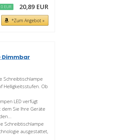
20,89 EUR
10 EUR
*Zum Angebot »
D Dimmbar
re Schreibtischlampe
 Helligkeitsstufen. Ob
lampen LED verfügt
t dem Sie Ihre Geräte
den...
e Schreibtischlampe
chnologie ausgestattet,