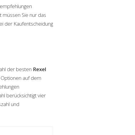
ktempfehlungen
it müssen Sie nur das
bei der Kaufentscheidung
ahl der besten
Rexel
on Optionen auf dem
fehlungen
l berücksichtigt vier
szahl und