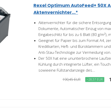
Rexel Optimum AutoFeed+ 50X A
Aktenvernichter...*
Aktenvernichter für die sichere Entsorgung
Dokumente, Automatischer Einzug von max.
Eingabeschlitz für bis zu 6 Blatt (80 g/m²), mi
Geeignet für Papier bis zum Format A4, zer
Kreditkarten, Heft- und Büroklammern und
Anti-Stau-Technologie zur Vermeidung von.
Der 50X hat eine ununterbrochene Laufzei
Kühlung durch integrierte Lüfter, ein Touc
sowieeine Füllstandanzeige des...
190,45 EUR
−28,57 EUR