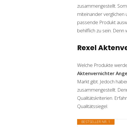
zusammengestellt. Somi
miteinander verglichen 
passende Produkt auswäh
behilflich zu sein. Denn 
Rexel Aktenve
Welche Produkte werde
Aktenvernichter
Ang
Markt gibt. Jedoch habe
zusammengestellt. Denn n
Qualitätskriterien. Erf
Qualitätssiegel.
BESTSELLER NR. 1