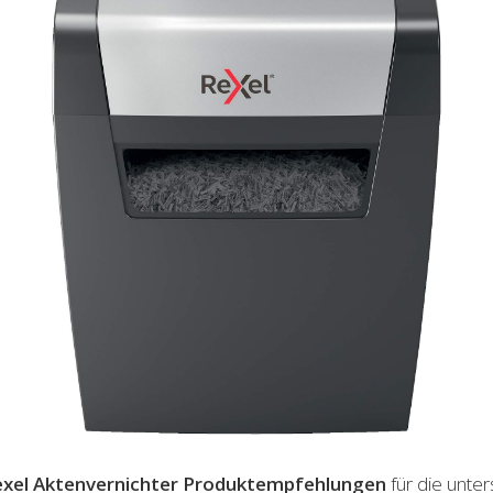
xel Aktenvernichter
Produktempfehlungen
für die unte